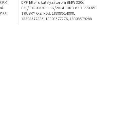
 320d
DPF filter s katalyzátorom BMW 320d
ód
F30/F31 03/2011-02/2014 EURO 62 TLAKOVÉ
3960,
TRUBKY O.E. kód: 18308514988,
18308572885, 18308577276, 18308579288
Emisná norma: Euro 5, Euro 6...