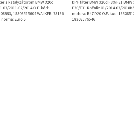
lter s katalyzátorom BMW 320d
DPF filter BMW 320d F30/F31 BMW
1 03/2011-02/2014 O.E. kód:
F30/F31 Ročník: 01/2014-03/2018K
08993, 18308515604 WALKER: 73186
motora: B47 D20 O.E. kód: 1830851
 norma: Euro 5
18308576546
O
v
l
á
d
a
c
i
e
p
r
v
k
y
v
ý
p
i