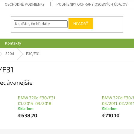
OBCHODNÉ PODMIENKY
PODMIENKY OCHRANY OSOBNÝCH ÚDAJOV
HĽADAŤ
Kontakty
320d
F30/F31
/F31
edávanejšie
BMW 320d F30/F31
BMW 320d F30/
01/2014-03/2018
03/2011-02/201
Skladom
Skladom
€638,70
€710,10