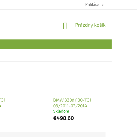
Prihlásenie
NÁKUPNÝ
Prázdny košík
KOŠÍK
F31
BMW 320d F30/F31
4
03/2011-02/2014
Skladom
€498,60