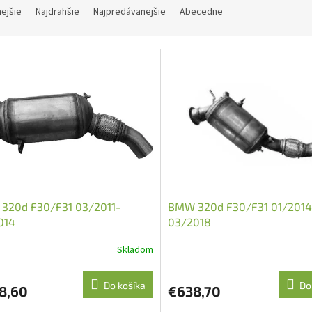
nejšie
Najdrahšie
Najpredávanejšie
Abecedne
320d F30/F31 03/2011-
BMW 320d F30/F31 01/2014
014
03/2018
Skladom
Do košíka
Do
8,60
€638,70