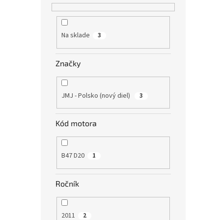
Na sklade
3
Značky
JMJ - Polsko (nový diel)
3
Kód motora
B47 D20
1
Ročník
2011
2