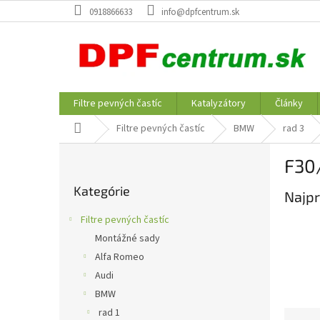
Prejsť
0918866633
info@dpfcentrum.sk
na
obsah
Filtre pevných častíc
Katalyzátory
Články
Domov
Filtre pevných častíc
BMW
rad 3
B
F30
o
Preskočiť
č
Kategórie
kategórie
Najpr
n
ý
Filtre pevných častíc
p
Montážné sady
a
Alfa Romeo
n
e
Audi
l
BMW
rad 1
R