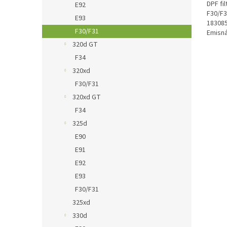
DPF fi
E92
F30/F3
E93
183085
F30/F31
Emisná
320d GT
F34
320xd
F30/F31
320xd GT
F34
325d
E90
E91
E92
E93
F30/F31
325xd
330d