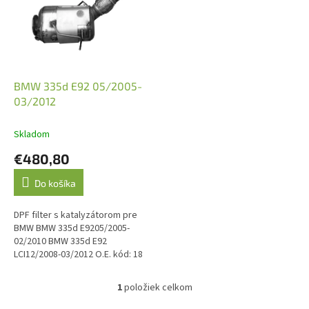
i
s
p
r
o
d
BMW 335d E92 05/2005-
u
03/2012
k
t
Skladom
o
€480,80
v
Do košíka
DPF filter s katalyzátorom pre
BMW BMW 335d E9205/2005-
02/2010 BMW 335d E92
LCI12/2008-03/2012 O.E. kód: 18
30 8 508 523
1
položiek celkom
O
v