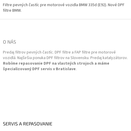
l
Filtre pevných častíc pre motorové vozidla BMW 335d (E92). Nové DPF
á
filtre BMW.
d
a
Z
c
á
i
p
e
ä
O NÁS
p
t
r
Predaj filtrov pevných častíc. DPF filtre a FAP filtre pre motorové
i
v
vozidlá. Najširšia ponuka DPF filtrov na Slovensku. Predaj katalyzátorov.
k
e
Robíme repasovanie DPF na vlastných strojoch a máme
y
špecializovaný DPF servis v Bratislave
.
v
ý
p
i
s
u
SERVIS A REPASOVANIE