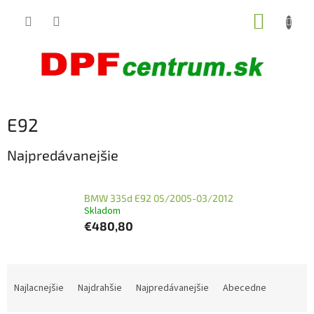
Prejsť
NÁKUP
na
obsah
KOŠÍK
E92
Najpredávanejšie
BMW 335d E92 05/2005-03/2012
Skladom
€480,80
R
a
Najlacnejšie
Najdrahšie
Najpredávanejšie
Abecedne
d