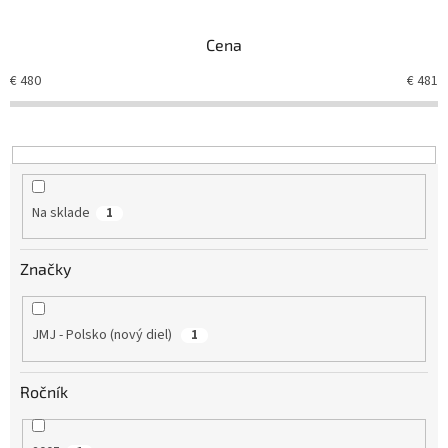
e
n
Cena
i
e
€
480
€
481
p
r
o
d
u
k
Na sklade
1
t
o
v
Značky
JMJ - Polsko (nový diel)
1
Ročník