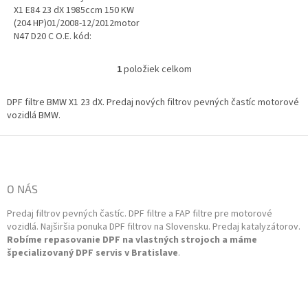
X1 E84 23 dX 1985ccm 150 KW
(204 HP)01/2008-12/2012motor
N47 D20 C O.E. kód:
18307823349 Emisná
norma: Euro 5
1
položiek celkom
O
v
l
DPF filtre BMW X1 23 dX. Predaj nových filtrov pevných častíc motorové
á
vozidlá BMW.
d
a
Z
c
á
i
p
e
ä
O NÁS
p
t
r
Predaj filtrov pevných častíc. DPF filtre a FAP filtre pre motorové
i
v
vozidlá. Najširšia ponuka DPF filtrov na Slovensku. Predaj katalyzátorov.
k
e
Robíme repasovanie DPF na vlastných strojoch a máme
y
špecializovaný DPF servis v Bratislave
.
v
ý
p
i