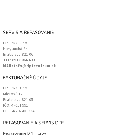
s
u
SERVIS A REPASOVANIE
DPF PRO s.r.o.
Korytnická 24
Bratislava
821 06
TEL: 0918 866 633
MAIL: info@dpfcentrum.sk
FAKTURAČNÉ ÚDAJE
DPF PRO s.r.o.
Mierová 12
Bratislava
821 05
IČO: 47651661
DIČ: SK2024012243
REPASOVANIE A SERVIS DPF
Repasovanie DPF filtrov