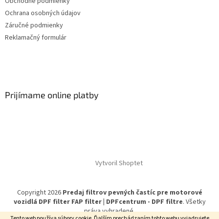
Obchodné podmienky
Ochrana osobných údajov
Záručné podmienky
Reklamačný formulár
Prijímame online platby
Vytvoril Shoptet
Copyright 2026
Predaj filtrov pevných častíc pre motorové
vozidlá DPF filter FAP filter | DPFcentrum - DPF filtre
. Všetky
práva vyhradené.
Tento web používa súbory cookie. Ďalším prechádzaním tohto webu vyjadrujete