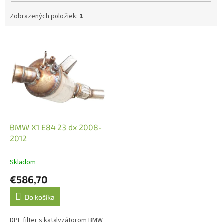
Zobrazených položiek:
1
V
ý
p
i
s
p
r
o
d
BMW X1 E84 23 dx 2008-
u
2012
k
t
Skladom
o
€586,70
v
Do košíka
DPF filter s katalyzátorom BMW