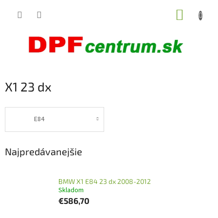
Prejsť
NÁKUP
na
obsah
KOŠÍK
X1 23 dx
E84
Najpredávanejšie
BMW X1 E84 23 dx 2008-2012
Skladom
€586,70