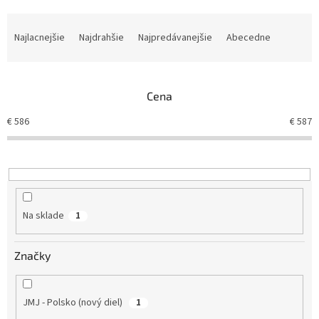
R
a
Najlacnejšie
Najdrahšie
Najpredávanejšie
Abecedne
d
e
n
Cena
i
e
€
586
€
587
p
r
o
d
u
k
Na sklade
1
t
o
v
Značky
JMJ - Polsko (nový diel)
1