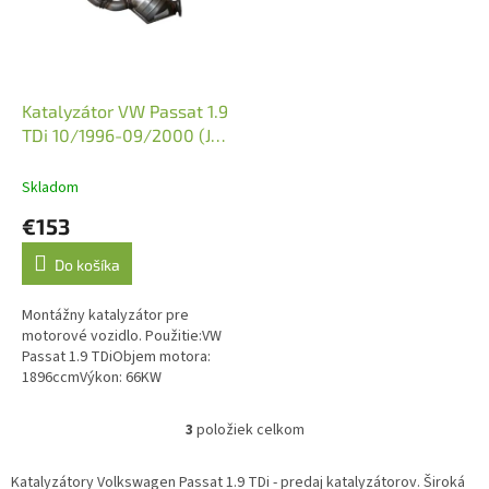
Katalyzátor VW Passat 1.9
TDi 10/1996-09/2000 (JMJ
1080003)
Skladom
€153
Do košíka
Montážny katalyzátor pre
motorové vozidlo. Použitie:VW
Passat 1.9 TDiObjem motora:
1896ccmVýkon: 66KW
90HPRočník: 10/1996-
09/2000Kód motora AHUEmisná
3
položiek celkom
O
norma: Euro 2, Euro 3O.E....
v
l
Katalyzátory Volkswagen Passat 1.9 TDi - predaj katalyzátorov. Široká