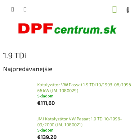
Prejsť
NÁKUP
na
obsah
KOŠÍK
1.9 TDi
Najpredávanejšie
Katalyzátor VW Passat 1.9 TDi 10/1993-08/1996
66 kW (JMJ 1080029)
Skladom
€111,60
JMJ Katalyzátor VW Passat 1.9 TDi 10/1996-
09/2000 (JMJ 1080021)
Skladom
€139,20