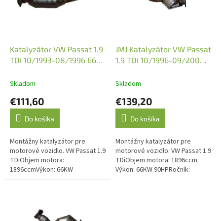
s
p
r
o
d
Katalyzátor VW Passat 1.9
JMJ Katalyzátor VW Passat
u
TDi 10/1993-08/1996 66
1.9 TDi 10/1996-09/2000
k
kW (JMJ 1080029)
(JMJ 1080021)
t
Skladom
Skladom
o
€111,60
€139,20
v
Do košíka
Do košíka
Montážny katalyzátor pre
Montážny katalyzátor pre
motorové vozidlo. VW Passat 1.9
motorové vozidlo. VW Passat 1.9
TDiObjem motora:
TDiObjem motora: 1896ccm
1896ccmVýkon: 66KW
Výkon: 66KW 90HPRočník:
90HPRočník: 10/1993-
10/1996 - 11/2000Kód motora:
08/1996Kód motora: AHUEmisná
AHH, AHUVýkon: 74KW
norma: Euro 2, Euro 3O.E....
101HPRočník: 02/2000...