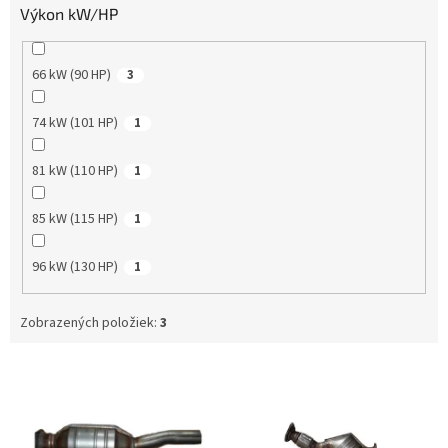
Výkon kW/HP
66 kW (90 HP)
3
74 kW (101 HP)
1
81 kW (110 HP)
1
85 kW (115 HP)
1
96 kW (130 HP)
1
Zobrazených položiek:
3
V
ý
p
i