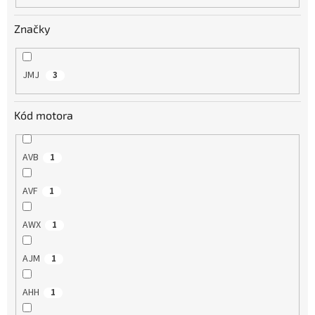
o
v
Značky
JMJ
3
Kód motora
AVB
1
AVF
1
AWX
1
AJM
1
AHH
1