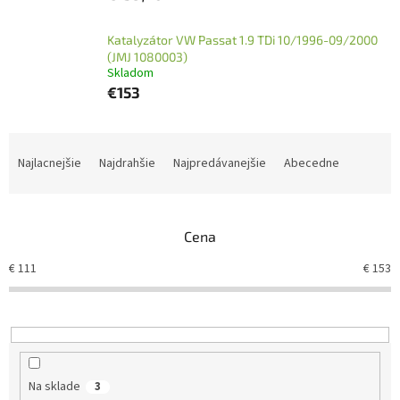
Katalyzátor VW Passat 1.9 TDi 10/1996-09/2000
(JMJ 1080003)
Skladom
€153
R
a
Najlacnejšie
Najdrahšie
Najpredávanejšie
Abecedne
d
e
n
Cena
i
e
€
111
€
153
p
r
o
d
u
k
Na sklade
3
t