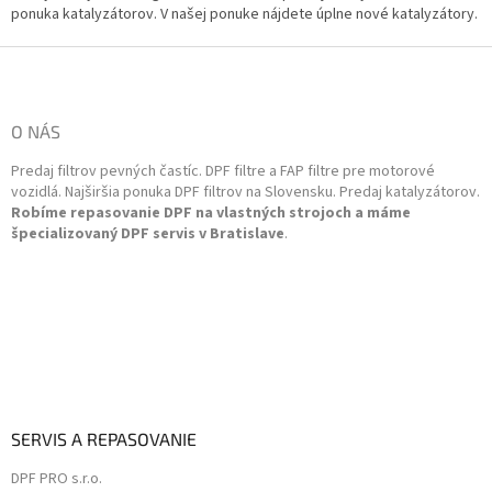
á
ponuka katalyzátorov. V našej ponuke nájdete úplne nové katalyzátory.
d
a
Z
c
á
i
p
e
ä
O NÁS
p
t
r
Predaj filtrov pevných častíc. DPF filtre a FAP filtre pre motorové
i
v
vozidlá. Najširšia ponuka DPF filtrov na Slovensku. Predaj katalyzátorov.
k
e
Robíme repasovanie DPF na vlastných strojoch a máme
y
špecializovaný DPF servis v Bratislave
.
v
ý
p
i
s
u
SERVIS A REPASOVANIE
DPF PRO s.r.o.