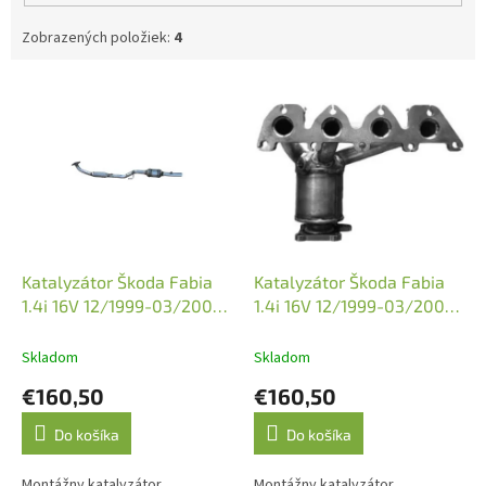
Zobrazených položiek:
4
V
ý
p
i
s
p
r
o
d
Katalyzátor Škoda Fabia
Katalyzátor Škoda Fabia
u
1.4i 16V 12/1999-03/2008
1.4i 16V 12/1999-03/2008
k
(JMJ 1091132-2)
(JMJ 1091544)
t
Skladom
Skladom
o
€160,50
€160,50
v
Do košíka
Do košíka
Montážny katalyzátor
Montážny katalyzátor