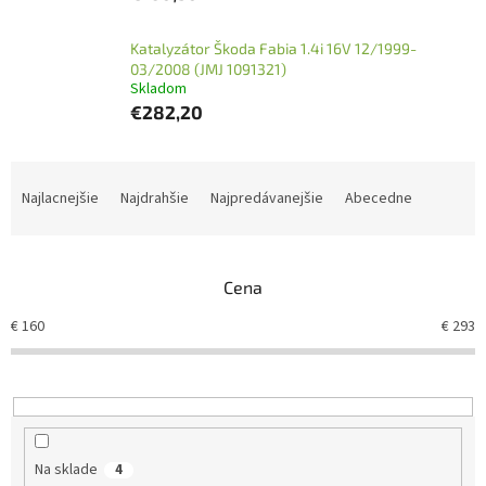
Katalyzátor Škoda Fabia 1.4i 16V 12/1999-
03/2008 (JMJ 1091321)
Skladom
€282,20
R
a
Najlacnejšie
Najdrahšie
Najpredávanejšie
Abecedne
d
e
n
Cena
i
e
€
160
€
293
p
r
o
d
u
k
Na sklade
4
t