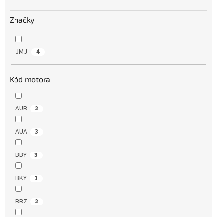
o
v
Značky
JMJ
4
Kód motora
AUB
2
AUA
3
BBY
3
BKY
1
BBZ
2