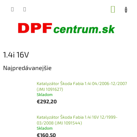
Prejsť
NÁKUP
na
obsah
KOŠÍK
1.4i 16V
Najpredávanejšie
Katalyzátor Škoda Fabia 1.4i 04/2006-12/2007
(JMJ 1091627)
Skladom
€292,20
Katalyzátor Škoda Fabia 1.4i 16V 12/1999-
03/2008 (JMJ 1091544)
Skladom
€160,50