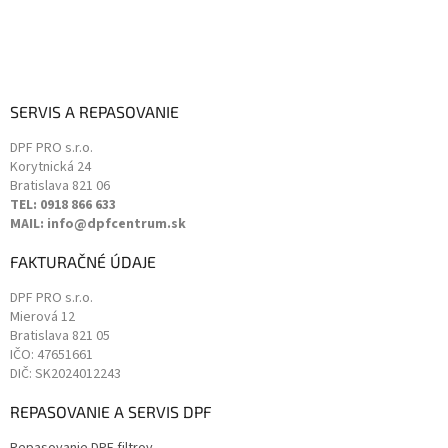
s
u
SERVIS A REPASOVANIE
DPF PRO s.r.o.
Korytnická 24
Bratislava
821 06
TEL: 0918 866 633
MAIL: info@dpfcentrum.sk
FAKTURAČNÉ ÚDAJE
DPF PRO s.r.o.
Mierová 12
Bratislava
821 05
IČO: 47651661
DIČ: SK2024012243
REPASOVANIE A SERVIS DPF