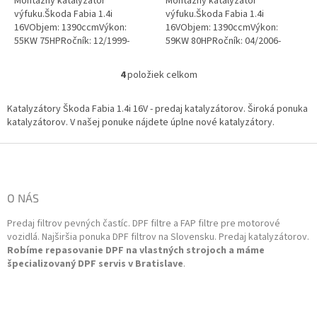
Montážny katalyzátor
Montážny katalyzátor
výfuku.Škoda Fabia 1.4i
výfuku.Škoda Fabia 1.4i
16VObjem: 1390ccmVýkon:
16VObjem: 1390ccmVýkon:
55KW 75HPRočník: 12/1999-
59KW 80HPRočník: 04/2006-
03/2008Kód motora: AUA, BBY,
12/2007Kód motora: BUD
BKY Emisná norma: Euro 4O.E.
.Emisná norma: Euro 4O.E. kód:
4
položiek celkom
O
kód: 6Q0254501BX,...
036253020GX, 036253020JX,...
v
l
Katalyzátory Škoda Fabia 1.4i 16V - predaj katalyzátorov. Široká ponuka
á
katalyzátorov. V našej ponuke nájdete úplne nové katalyzátory.
d
a
Z
c
á
i
p
e
ä
O NÁS
p
t
r
Predaj filtrov pevných častíc. DPF filtre a FAP filtre pre motorové
i
v
vozidlá. Najširšia ponuka DPF filtrov na Slovensku. Predaj katalyzátorov.
k
e
Robíme repasovanie DPF na vlastných strojoch a máme
y
špecializovaný DPF servis v Bratislave
.
v
ý
p
i