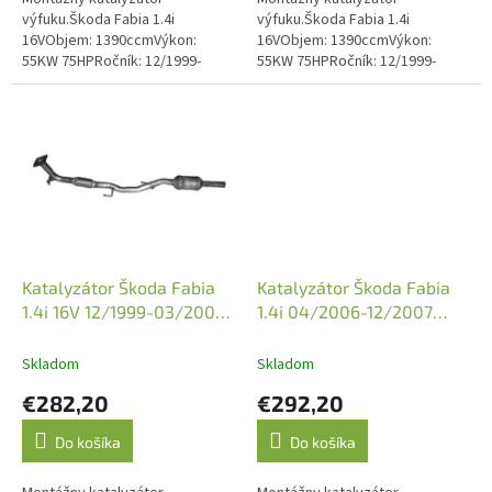
výfuku.Škoda Fabia 1.4i
výfuku.Škoda Fabia 1.4i
16VObjem: 1390ccmVýkon:
16VObjem: 1390ccmVýkon:
55KW 75HPRočník: 12/1999-
55KW 75HPRočník: 12/1999-
03/2008Kód motora: AUA, BBY,
03/2008Kód motora: AUA, BBY,
BKYVýkon: 74KW 101HPRočník:
BKYObjem: 1390ccmVýkon:
12/1999-03/2008Kód motora:...
74KW 100HPRočník:...
Katalyzátor Škoda Fabia
Katalyzátor Škoda Fabia
1.4i 16V 12/1999-03/2008
1.4i 04/2006-12/2007
(JMJ 1091321)
(JMJ 1091627)
Skladom
Skladom
€282,20
€292,20
Do košíka
Do košíka