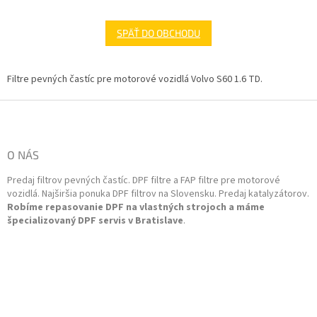
SPÄŤ DO OBCHODU
Filtre pevných častíc pre motorové vozidlá Volvo S60 1.6 TD.
Z
á
p
ä
O NÁS
t
Predaj filtrov pevných častíc. DPF filtre a FAP filtre pre motorové
i
vozidlá. Najširšia ponuka DPF filtrov na Slovensku. Predaj katalyzátorov.
e
Robíme repasovanie DPF na vlastných strojoch a máme
špecializovaný DPF servis v Bratislave
.