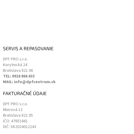
ý
p
i
s
u
SERVIS A REPASOVANIE
DPF PRO s.r.o.
Korytnická 24
Bratislava
821 06
TEL: 0918 866 633
MAIL: info@dpfcentrum.sk
FAKTURAČNÉ ÚDAJE
DPF PRO s.r.o.
Mierová 12
Bratislava
821 05
IČO: 47651661
DIČ: SK2024012243