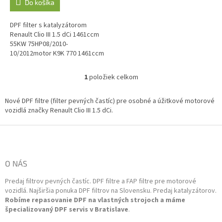
Do košíka
DPF filter s katalyzátorom
Renault Clio III 1.5 dCi 1461ccm
55KW 75HP08/2010-
10/2012motor K9K 770 1461ccm
65KW 88HP08/2010-
10/2012motor K9K 770 1461ccm
1
položiek celkom
O
78KW...
v
l
Nové DPF filtre (filter pevných častíc) pre osobné a úžitkové motorové
á
vozidlá značky Renault Clio III 1.5 dCi.
d
a
Z
c
á
i
p
e
ä
O NÁS
p
t
r
Predaj filtrov pevných častíc. DPF filtre a FAP filtre pre motorové
i
v
vozidlá. Najširšia ponuka DPF filtrov na Slovensku. Predaj katalyzátorov.
k
e
Robíme repasovanie DPF na vlastných strojoch a máme
y
špecializovaný DPF servis v Bratislave
.
v