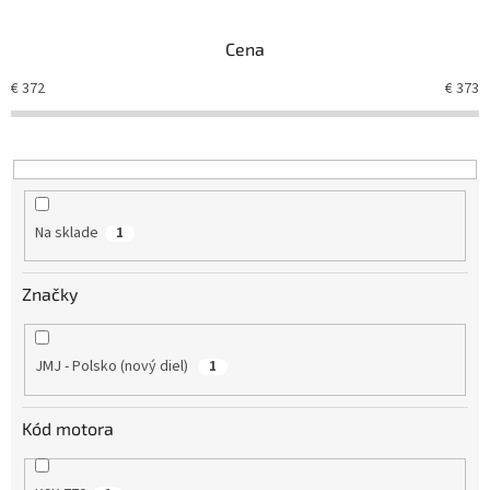
e
n
Cena
i
e
€
372
€
373
p
r
o
d
u
k
Na sklade
1
t
o
v
Značky
JMJ - Polsko (nový diel)
1
Kód motora