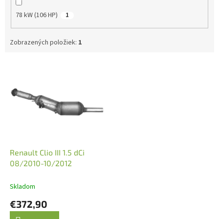
78 kW (106 HP)
1
Zobrazených položiek:
1
V
ý
p
i
s
p
r
o
d
Renault Clio III 1.5 dCi
u
08/2010-10/2012
k
t
Skladom
o
€372,90
v