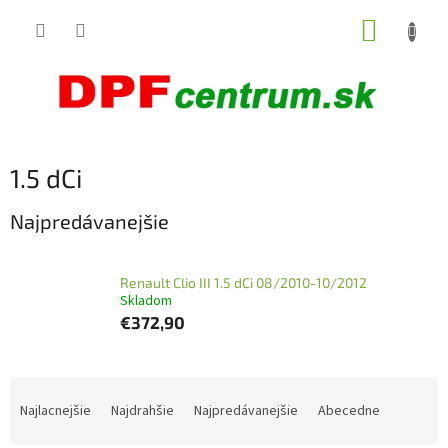
Prejsť
NÁKUP
na
obsah
KOŠÍK
1.5 dCi
Najpredávanejšie
Renault Clio III 1.5 dCi 08/2010-10/2012
Skladom
€372,90
R
a
Najlacnejšie
Najdrahšie
Najpredávanejšie
Abecedne
d