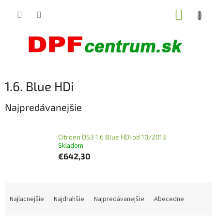
Prejsť
NÁKUP
na
obsah
KOŠÍK
1.6. Blue HDi
Najpredávanejšie
Citroen DS3 1.6 Blue HDi od 10/2013
Skladom
€642,30
R
a
Najlacnejšie
Najdrahšie
Najpredávanejšie
Abecedne
d