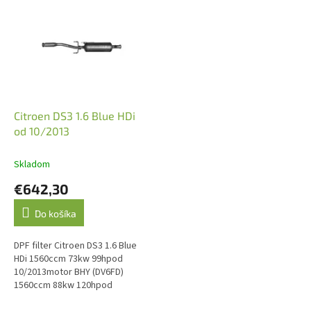
ý
p
i
s
p
r
o
d
Citroen DS3 1.6 Blue HDi
u
od 10/2013
k
t
Skladom
o
€642,30
v
Do košíka
DPF filter Citroen DS3 1.6 Blue
HDi 1560ccm 73kw 99hpod
10/2013motor BHY (DV6FD)
1560ccm 88kw 120hpod
07/2014motor BHZ (DV6FC) O.E.