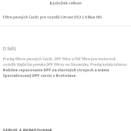
kód: 1611769080, 1611769180
1
položiek celkom
O
Emisná...
v
l
Filtre pevných častíc pre vozidlá Citroen DS3 1.6 Blue HDi.
á
d
Z
a
á
c
p
i
ä
O NÁS
e
t
p
Predaj filtrov pevných častíc. DPF filtre a FAP filtre pre motorové
i
r
vozidlá. Najširšia ponuka DPF filtrov na Slovensku. Predaj katalyzátorov.
v
e
Robíme repasovanie DPF na vlastných strojoch a máme
k
špecializovaný DPF servis v Bratislave
.
y
v
ý
p
i
s
u
SERVIS A REPASOVANIE