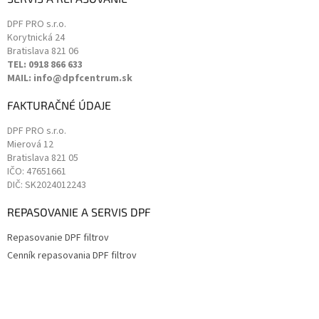
DPF PRO s.r.o.
Korytnická 24
Bratislava
821 06
TEL: 0918 866 633
MAIL: info@dpfcentrum.sk
FAKTURAČNÉ ÚDAJE
DPF PRO s.r.o.
Mierová 12
Bratislava
821 05
IČO: 47651661
DIČ: SK2024012243
REPASOVANIE A SERVIS DPF
Repasovanie DPF filtrov
Cenník repasovania DPF filtrov