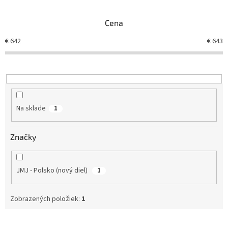
e
n
Cena
i
e
€
642
€
643
p
r
o
d
u
k
Na sklade
1
t
o
v
Značky
JMJ - Polsko (nový diel)
1
Zobrazených položiek:
1
V