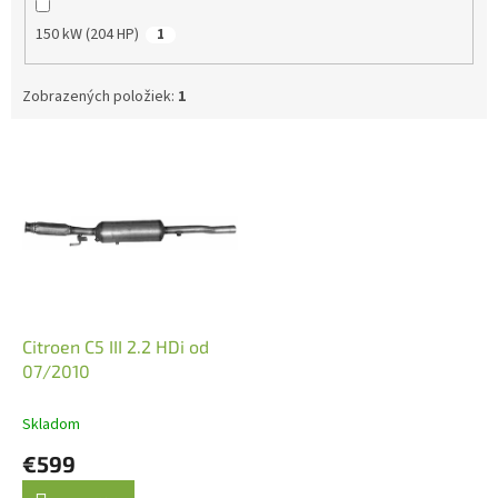
150 kW (204 HP)
1
Zobrazených položiek:
1
V
ý
p
i
s
p
r
o
d
Citroen C5 III 2.2 HDi od
u
07/2010
k
t
Skladom
o
€599
v