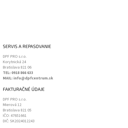
ý
p
i
s
u
SERVIS A REPASOVANIE
DPF PRO s.r.o.
Korytnická 24
Bratislava
821 06
TEL: 0918 866 633
MAIL: info@dpfcentrum.sk
FAKTURAČNÉ ÚDAJE
DPF PRO s.r.o.
Mierová 12
Bratislava
821 05
IČO: 47651661
DIČ: SK2024012243