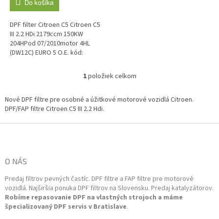
Do košíka
DPF filter Citroen C5 Citroen C5
III 2.2 HDi 2179ccm 150KW
204HPod 07/2010motor 4HL
(DW12C) EURO 5 O.E. kód:
1606411480, 1606411880,
1606417580, 1606607180,
1
položiek celkom
O
1606614180,...
v
l
Nové DPF filtre pre osobné a úžitkové motorové vozidlá Citroen.
á
DPF/FAP filtre Citroen C5 III 2.2 Hdi.
d
a
Z
c
á
i
p
e
ä
O NÁS
p
t
r
Predaj filtrov pevných častíc. DPF filtre a FAP filtre pre motorové
i
v
vozidlá. Najširšia ponuka DPF filtrov na Slovensku. Predaj katalyzátorov.
k
e
Robíme repasovanie DPF na vlastných strojoch a máme
y
špecializovaný DPF servis v Bratislave
.
v