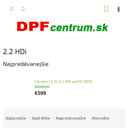
Prejsť
NÁKUP
na
obsah
KOŠÍK
2.2 HDi
Najpredávanejšie
Citroen C5 III 2.2 HDi od 07/2010
Skladom
€599
R
a
Najlacnejšie
Najdrahšie
Najpredávanejšie
Abecedne
d