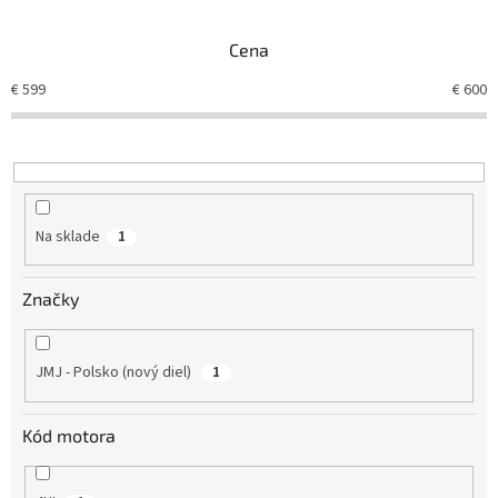
e
n
Cena
i
e
€
599
€
600
p
r
o
d
u
k
Na sklade
1
t
o
v
Značky
JMJ - Polsko (nový diel)
1
Kód motora