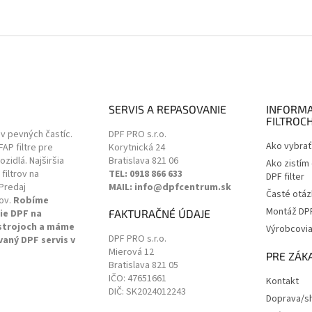
SERVIS A REPASOVANIE
INFORMA
FILTROC
ov pevných častíc.
DPF PRO s.r.o.
Ako vybrať 
 FAP filtre pre
Korytnická 24
zidlá. Najširšia
Bratislava
821 06
Ako zistím
filtrov na
TEL: 0918 866 633
DPF filter
Predaj
MAIL: info@dpfcentrum.sk
Časté otáz
ov.
Robíme
Montáž DPF 
ie DPF na
FAKTURAČNÉ ÚDAJE
 strojoch a máme
Výrobcovi
DPF PRO s.r.o.
vaný DPF servis v
Mierová 12
.
PRE ZÁK
Bratislava
821 05
IČO: 47651661
Kontakt
DIČ: SK2024012243
Doprava/sh