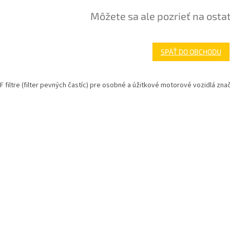
Môžete sa ale pozrieť na osta
SPÄŤ DO OBCHODU
 filtre (filter pevných častíc) pre osobné a úžitkové motorové vozidlá znač