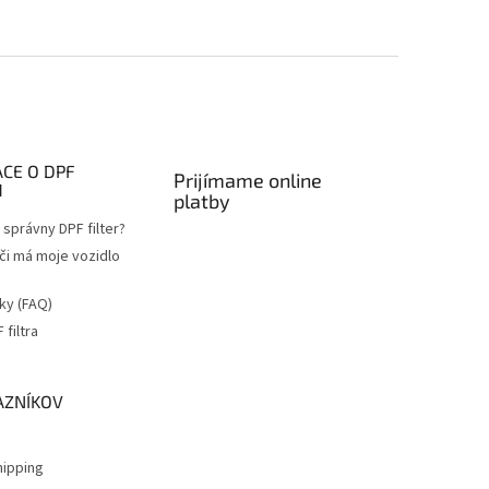
CE O DPF
Prijímame online
H
platby
správny DPF filter?
 či má moje vozidlo
ky (FAQ)
filtra
a
AZNÍKOV
ipping