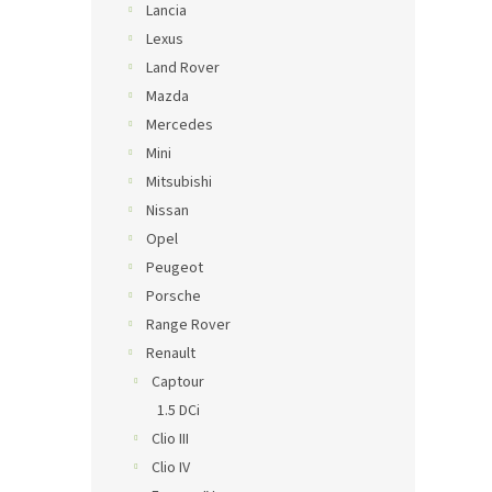
Lancia
Lexus
Land Rover
Mazda
Mercedes
Mini
Mitsubishi
Nissan
Opel
Peugeot
Porsche
Range Rover
Renault
Captour
1.5 DCi
Clio III
Clio IV