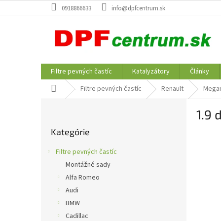
Prejsť
0918866633
info@dpfcentrum.sk
na
obsah
Filtre pevných častíc
Katalyzátory
Články
Domov
Filtre pevných častíc
Renault
Megan
B
1.9 
o
Preskočiť
č
Kategórie
kategórie
n
ý
Filtre pevných častíc
p
Montážné sady
a
Alfa Romeo
n
e
Audi
l
BMW
Cadillac