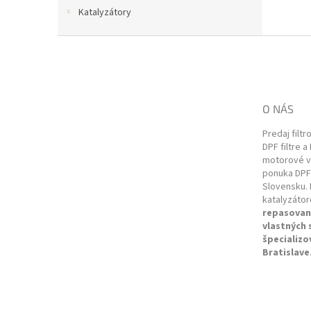
Katalyzátory
Z
á
p
ä
t
O NÁS
i
e
Predaj filtr
DPF filtre a
motorové vo
ponuka DPF 
Slovensku. 
katalyzátor
repasovan
vlastných
špecializo
Bratislave