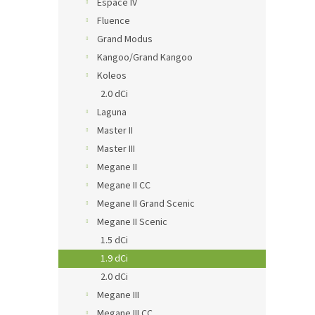
Espace IV
Fluence
Grand Modus
Kangoo/Grand Kangoo
Koleos
2.0 dCi
Laguna
Master II
Master III
Megane II
Megane II CC
Megane II Grand Scenic
Megane II Scenic
1.5 dCi
1.9 dCi
2.0 dCi
Megane III
Megane III CC