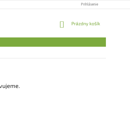
Prihlásenie
NÁKUPNÝ
Prázdny košík
KOŠÍK
avujeme.