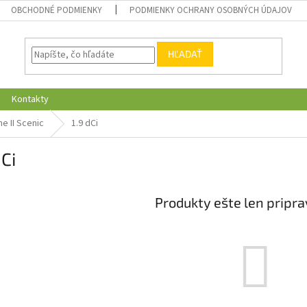
OBCHODNÉ PODMIENKY
PODMIENKY OCHRANY OSOBNÝCH ÚDAJOV
HĽADAŤ
Kontakty
e II Scenic
1.9 dCi
dCi
Produkty ešte len pripr