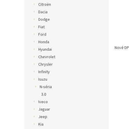
Citroën
Dacia
Dodge
Fiat
Ford
Honda
Nové DPF
Hyundai
Chevrolet
Chrysler
Infinity
Isuzu
N-séria
3.0
Iveco
Jaguar
Jeep
Kia