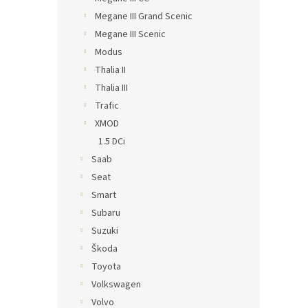
Megane III Grand Scenic
Megane III Scenic
Modus
Thalia II
Thalia III
Trafic
XMOD
1.5 DCi
Saab
Seat
Smart
Subaru
Suzuki
Škoda
Toyota
Volkswagen
Volvo