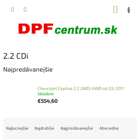
Prejsť
NÁKUP
na
obsah
KOŠÍK
2.2 CDi
Najpredávanejšie
Chevrolet Captiva 2.2 2WD/4WD od 03/2011
Skladom
€554,60
R
a
Najlacnejšie
Najdrahšie
Najpredávanejšie
Abecedne
d