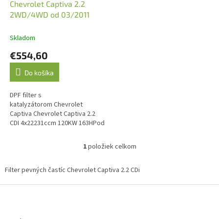
d
Chevrolet Captiva 2.2
u
2WD/4WD od 03/2011
k
t
Skladom
o
€554,60
v
Do košíka
DPF filter s
katalyzátorom Chevrolet
Captiva Chevrolet Captiva 2.2
CDI 4x22231ccm 120KW 163HPod
03/2011motor LNQ Chevrolet
Captiva 2.2 CDI 4WD2231ccm
1
položiek celkom
O
120KW 163HPod...
v
l
Filter pevných častíc Chevrolet Captiva 2.2 CDi
á
d
Z
a
á
c
p
i