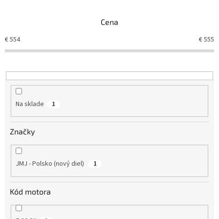
e
n
Cena
i
e
€
554
€
555
p
r
o
d
u
k
Na sklade
1
t
o
v
Značky
JMJ - Polsko (nový diel)
1
Kód motora