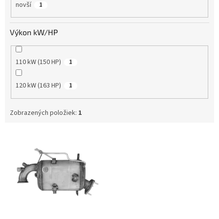
novší
1
Výkon kW/HP
110 kW (150 HP)
1
120 kW (163 HP)
1
Zobrazených položiek:
1
V
ý
p
i
s
p
r
o