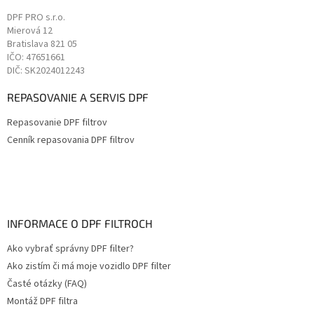
DPF PRO s.r.o.
Mierová 12
Bratislava
821 05
IČO: 47651661
DIČ: SK2024012243
REPASOVANIE A SERVIS DPF
Repasovanie DPF filtrov
Cenník repasovania DPF filtrov
INFORMACE O DPF FILTROCH
Ako vybrať správny DPF filter?
Ako zistím či má moje vozidlo DPF filter
Časté otázky (FAQ)
Montáž DPF filtra