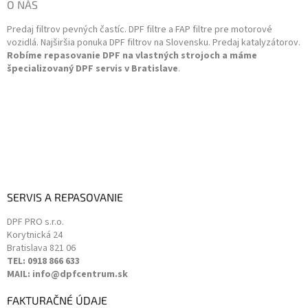
ä
O NÁS
e
t
p
Predaj filtrov pevných častíc. DPF filtre a FAP filtre pre motorové
i
r
vozidlá. Najširšia ponuka DPF filtrov na Slovensku. Predaj katalyzátorov.
v
e
Robíme repasovanie DPF na vlastných strojoch a máme
k
špecializovaný DPF servis v Bratislave
.
y
v
ý
p
i
s
u
SERVIS A REPASOVANIE
DPF PRO s.r.o.
Korytnická 24
Bratislava
821 06
TEL: 0918 866 633
MAIL: info@dpfcentrum.sk
FAKTURAČNÉ ÚDAJE