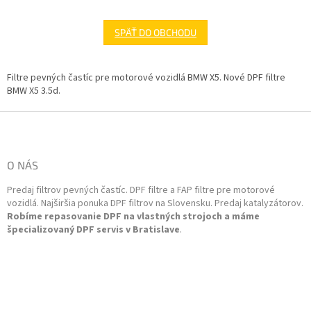
SPÄŤ DO OBCHODU
Filtre pevných častíc pre motorové vozidlá BMW X5. Nové DPF filtre
BMW X5 3.5d.
Z
á
p
ä
O NÁS
t
Predaj filtrov pevných častíc. DPF filtre a FAP filtre pre motorové
i
vozidlá. Najširšia ponuka DPF filtrov na Slovensku. Predaj katalyzátorov.
e
Robíme repasovanie DPF na vlastných strojoch a máme
špecializovaný DPF servis v Bratislave
.