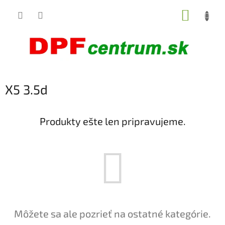
Prejsť
NÁKUP
na
obsah
KOŠÍK
X5 3.5d
Produkty ešte len pripravujeme.
Môžete sa ale pozrieť na ostatné kategórie.