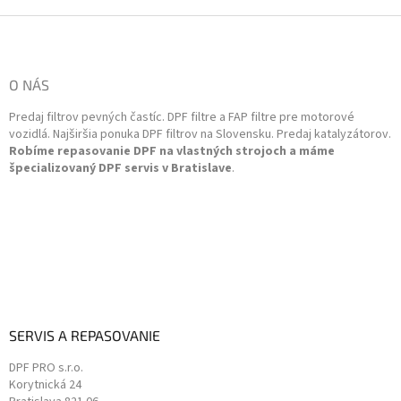
á
d
Z
a
á
c
p
i
ä
O NÁS
e
t
p
Predaj filtrov pevných častíc. DPF filtre a FAP filtre pre motorové
i
r
vozidlá. Najširšia ponuka DPF filtrov na Slovensku. Predaj katalyzátorov.
v
e
Robíme repasovanie DPF na vlastných strojoch a máme
k
špecializovaný DPF servis v Bratislave
.
y
v
ý
p
i
s
u
SERVIS A REPASOVANIE
DPF PRO s.r.o.
Korytnická 24