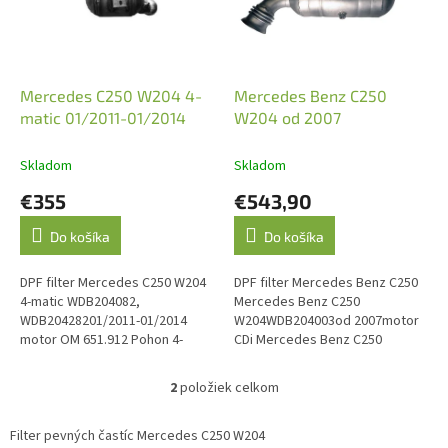
s
p
r
o
d
Mercedes C250 W204 4-
Mercedes Benz C250
u
matic 01/2011-01/2014
W204 od 2007
k
t
Skladom
Skladom
o
€355
€543,90
v
Do košíka
Do košíka
DPF filter Mercedes C250 W204
DPF filter Mercedes Benz C250
4-matic WDB204082,
Mercedes Benz C250
WDB20428201/2011-01/2014
W204WDB204003od 2007motor
motor OM 651.912 Pohon 4-
CDi Mercedes Benz C250
matic O.E. kód: A2044901992
W204WDB204203od 2007motor
Blueff Mercedes Benz C250
2
položiek celkom
O
W204WDB204303od...
v
l
Filter pevných častíc Mercedes C250 W204