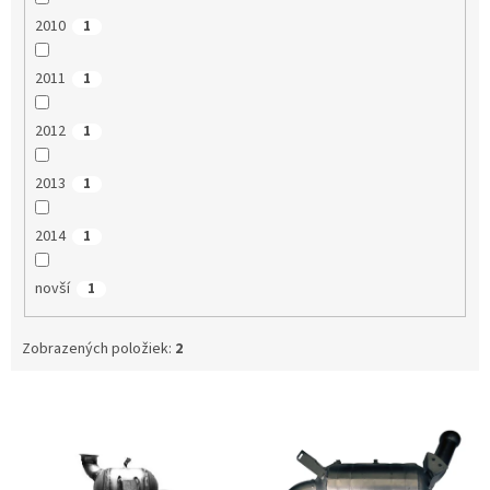
2010
1
2011
1
2012
1
2013
1
2014
1
novší
1
Zobrazených položiek:
2
V
ý
p
i