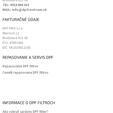
Bratislava
821 06
TEL: 0918 866 633
MAIL: info@dpfcentrum.sk
FAKTURAČNÉ ÚDAJE
DPF PRO s.r.o.
Mierová 12
Bratislava
821 05
IČO: 47651661
DIČ: SK2024012243
REPASOVANIE A SERVIS DPF
Repasovanie DPF filtrov
Cenník repasovania DPF filtrov
INFORMACE O DPF FILTROCH
Ako vybrať správny DPF filter?