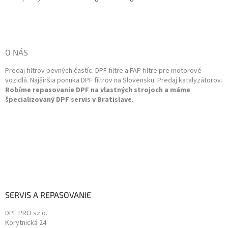
á
d
Z
a
á
c
p
i
ä
O NÁS
e
t
p
Predaj filtrov pevných častíc. DPF filtre a FAP filtre pre motorové
i
r
vozidlá. Najširšia ponuka DPF filtrov na Slovensku. Predaj katalyzátorov.
v
e
Robíme repasovanie DPF na vlastných strojoch a máme
k
špecializovaný DPF servis v Bratislave
.
y
v
ý
p
i
s
u
SERVIS A REPASOVANIE
DPF PRO s.r.o.
Korytnická 24