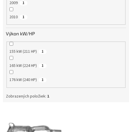
2009
1
2010
1
Výkon kW/HP
155 kW (211 HP)
1
165 kW (224 HP)
1
176 kW (240 HP)
1
Zobrazených položiek:
1
V
ý
p
i