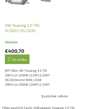
s
p
r
o
d
VW Touareg 3.0 TDi
u
11/2007-05/2010
k
t
Skladom
o
€400,70
v
Do košíka
DPF filter VW Touareg 3.0 TDi
2967ccm 155KW 211HP11/2007-
05/2010motor BUN, CASB
2967ccm 165KW 225HP11/2007-
05/2010motor BKS, CATA
2967ccm 176KW 240HP11/2007-
1
položiek celkom
O
05/2010motor...
v
l
Filter pevných častíc Volkswagen Touareg 3.0 TDi