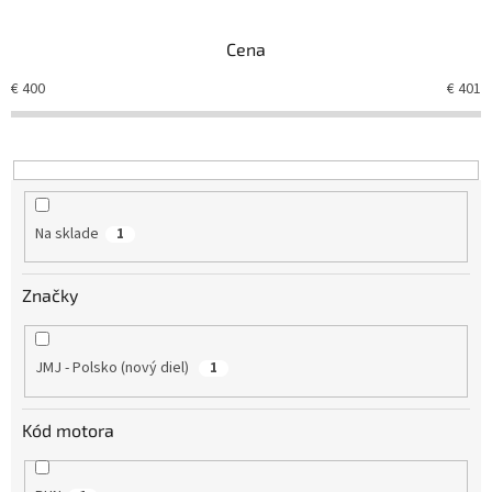
e
n
Cena
i
e
€
400
€
401
p
r
o
d
u
k
Na sklade
1
t
o
v
Značky
JMJ - Polsko (nový diel)
1
Kód motora