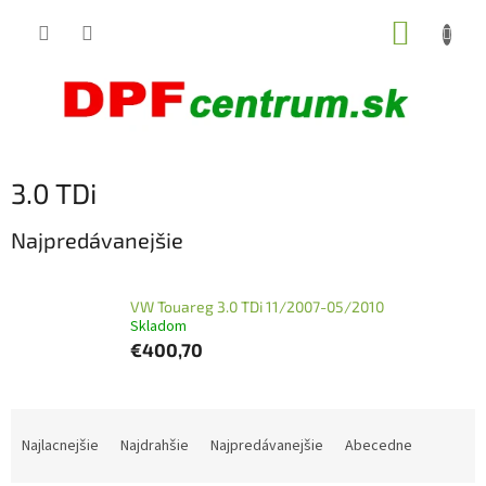
Prejsť
NÁKUP
na
obsah
KOŠÍK
3.0 TDi
Najpredávanejšie
VW Touareg 3.0 TDi 11/2007-05/2010
Skladom
€400,70
R
a
Najlacnejšie
Najdrahšie
Najpredávanejšie
Abecedne
d