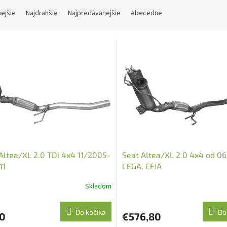
nejšie
Najdrahšie
Najpredávanejšie
Abecedne
Altea/XL 2.0 TDi 4x4 11/2005-
Seat Altea/XL 2.0 4x4 od 0
11
CEGA, CFJA
Skladom
Do košíka
Do
0
€576,80