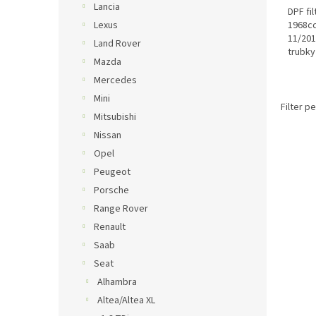
Lancia
DPF fil
1968c
Lexus
11/20
Land Rover
trubky
Mazda
mm O.E
Mercedes
Mini
Filter p
Mitsubishi
Nissan
Opel
Peugeot
Porsche
Range Rover
Renault
Saab
Seat
Alhambra
Altea/Altea XL