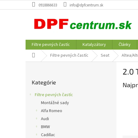
Prejsť
0918866633
info@dpfcentrum.sk
na
obsah
Filtre pevných častíc
Katalyzátory
Články
Domov
Filtre pevných častíc
Seat
Altea/Alt
B
2.0 
o
Preskočiť
č
Kategórie
kategórie
Najpr
n
ý
Filtre pevných častíc
p
Montážné sady
a
Alfa Romeo
n
e
Audi
l
BMW
Cadillac