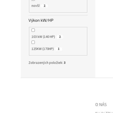
novší
2
Výkon kW/HP
103 kW (140 HP)
2
125KW (170HP)
1
Zobrazených položiek:
3
Z
á
p
ä
t
O NÁS
i