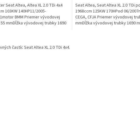
ter Seat Altea, Altea XL 2.0 TDi 4x4
Seat Altea, Seat Altea XL 2.0 TDi p
cm 103KW 140HP11/2005-
1968ccm 125KW 170HPod 06/2007
11motor BMM Priemer vývodovej
CEGA, CFJA Priemer vývodovej tru
 55 mmDĺžka vývodovej trubky 1690
mmDĺžka vývodovej trubky 1690 
. kód: 3C0254700LX,...
filter má dve...
O
v
evných častíc Seat Altea XL 2.0 TDi 4x4.
l
á
d
a
c
i
e
p
r
v
k
y
v
ý
p
i