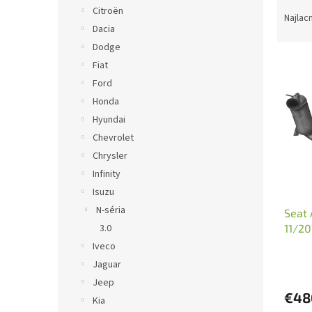
R
Citroën
a
Najlac
Dacia
d
e
Dodge
V
n
Fiat
ý
i
Ford
p
e
Honda
i
p
Hyundai
s
r
p
Chevrolet
o
r
d
Chrysler
o
u
Infinity
d
k
Isuzu
u
t
N-séria
Seat 
k
o
11/20
3.0
t
v
o
Iveco
v
Jaguar
Jeep
€48
Kia