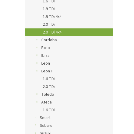
1.6 TDi
1.9 TDi
1.9 TDi 4x4
2.0 TDi
2.0 TDi 4x4
Cordoba
Exeo
Ibiza
Leon
Leon III
1.6 TDi
2.0 TDi
Toledo
Ateca
1.6 TDi
Smart
Subaru
Suzuki