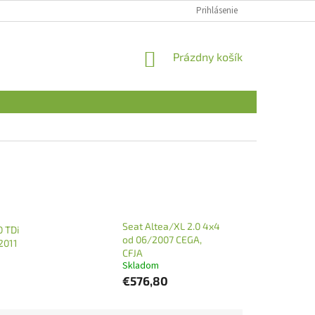
Prihlásenie
NÁKUPNÝ
Prázdny košík
KOŠÍK
Seat Altea/XL 2.0 4x4
0 TDi
od 06/2007 CEGA,
2011
CFJA
Skladom
€576,80