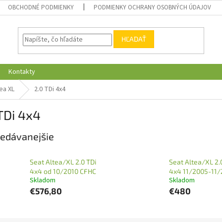
OBCHODNÉ PODMIENKY
PODMIENKY OCHRANY OSOBNÝCH ÚDAJOV
HĽADAŤ
Kontakty
ea XL
2.0 TDi 4x4
TDi 4x4
edávanejšie
Seat Altea/XL 2.0 TDi
Seat Altea/XL 2.
4x4 od 10/2010 CFHC
4x4 11/2005-11/
Skladom
Skladom
€576,80
€480