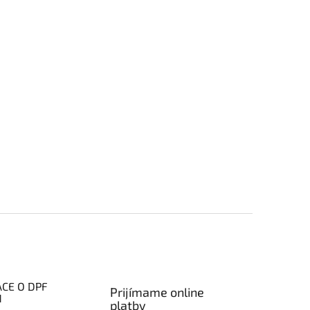
CE O DPF
Prijímame online
H
platby