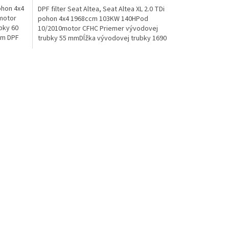
ohon 4x4
DPF filter Seat Altea, Seat Altea XL 2.0 TDi
motor
pohon 4x4 1968ccm 103KW 140HPod
bky 60
10/2010motor CFHC Priemer vývodovej
mm DPF
trubky 55 mmDĺžka vývodovej trubky 1690
mmDPF filter má dve...