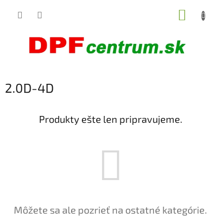
Prejsť
NÁKUP
na
obsah
KOŠÍK
2.0D-4D
Produkty ešte len pripravujeme.
Môžete sa ale pozrieť na ostatné kategórie.