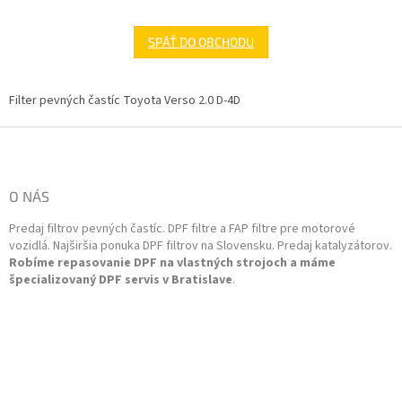
SPÄŤ DO OBCHODU
Filter pevných častíc Toyota Verso 2.0 D-4D
Z
á
p
ä
O NÁS
t
Predaj filtrov pevných častíc. DPF filtre a FAP filtre pre motorové
i
vozidlá. Najširšia ponuka DPF filtrov na Slovensku. Predaj katalyzátorov.
e
Robíme repasovanie DPF na vlastných strojoch a máme
špecializovaný DPF servis v Bratislave
.