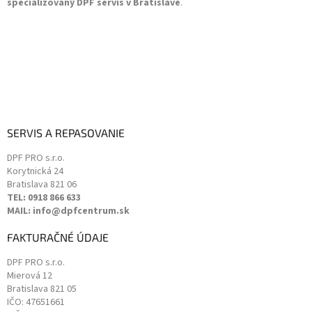
špecializovaný DPF servis v Bratislave
.
y
v
ý
p
i
s
u
SERVIS A REPASOVANIE
DPF PRO s.r.o.
Korytnická 24
Bratislava
821 06
TEL: 0918 866 633
MAIL: info@dpfcentrum.sk
FAKTURAČNÉ ÚDAJE
DPF PRO s.r.o.
Mierová 12
Bratislava
821 05
IČO: 47651661