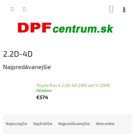
Prejsť
NÁKUP
na
obsah
KOŠÍK
2.2D-4D
Najpredávanejšie
Toyota Rav 4 2.2D-4D 2WD od 12/2008
Skladom
€574
R
a
Najlacnejšie
Najdrahšie
Najpredávanejšie
Abecedne
d