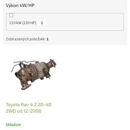
Výkon kW/HP
110 kW (150 HP)
1
Zobrazených položiek:
1
V
ý
p
i
s
p
r
o
d
Toyota Rav 4 2.2D-4D
u
2WD od 12/2008
k
t
Skladom
o