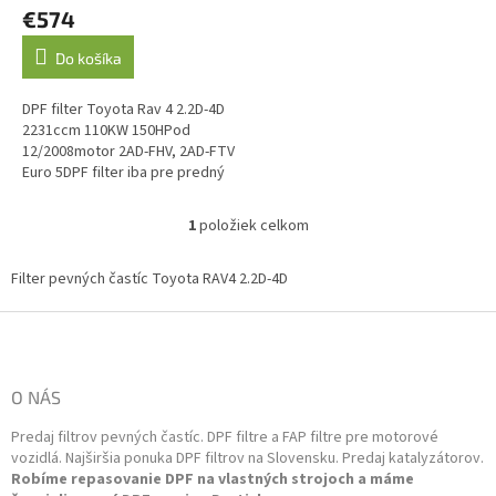
€574
v
Do košíka
DPF filter Toyota Rav 4 2.2D-4D
2231ccm 110KW 150HPod
12/2008motor 2AD-FHV, 2AD-FTV
Euro 5DPF filter iba pre predný
náhon (2WD/4x2) O.E. kód:
25051-26080, 25051-26090,...
1
položiek celkom
O
v
l
Filter pevných častíc Toyota RAV4 2.2D-4D
á
d
Z
a
á
c
p
i
ä
O NÁS
e
t
p
Predaj filtrov pevných častíc. DPF filtre a FAP filtre pre motorové
i
r
vozidlá. Najširšia ponuka DPF filtrov na Slovensku. Predaj katalyzátorov.
v
e
Robíme repasovanie DPF na vlastných strojoch a máme
k