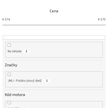
e
n
Cena
i
e
€
574
€
575
p
r
o
d
u
k
Na sklade
1
t
o
v
Značky
JMJ - Polsko (nový diel)
1
Kód motora