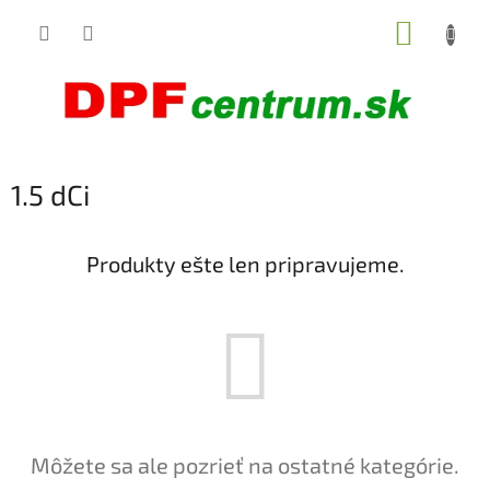
Prejsť
NÁKUP
na
obsah
KOŠÍK
1.5 dCi
Produkty ešte len pripravujeme.
Môžete sa ale pozrieť na ostatné kategórie.