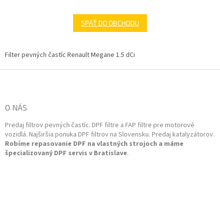
SPÄŤ DO OBCHODU
Filter pevných častíc Renault Megane 1.5 dCi
Z
á
p
ä
O NÁS
t
Predaj filtrov pevných častíc. DPF filtre a FAP filtre pre motorové
i
vozidlá. Najširšia ponuka DPF filtrov na Slovensku. Predaj katalyzátorov.
e
Robíme repasovanie DPF na vlastných strojoch a máme
špecializovaný DPF servis v Bratislave
.