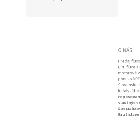
Z
á
p
ä
t
O NÁS
i
e
Predaj filtr
DPF filtre a
motorové vo
ponuka DPF 
Slovensku. 
katalyzátor
repasovan
vlastných
špecializo
Bratislave