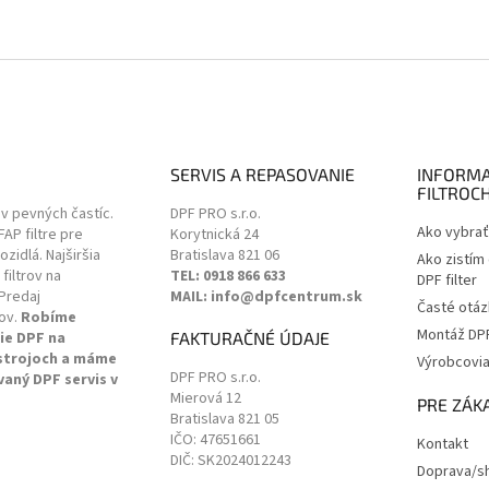
SERVIS A REPASOVANIE
INFORMA
FILTROC
ov pevných častíc.
DPF PRO s.r.o.
Ako vybrať 
 FAP filtre pre
Korytnická 24
zidlá. Najširšia
Bratislava
821 06
Ako zistím
filtrov na
TEL: 0918 866 633
DPF filter
Predaj
MAIL: info@dpfcentrum.sk
Časté otáz
ov.
Robíme
Montáž DPF 
ie DPF na
FAKTURAČNÉ ÚDAJE
 strojoch a máme
Výrobcovi
DPF PRO s.r.o.
vaný DPF servis v
Mierová 12
.
PRE ZÁK
Bratislava
821 05
IČO: 47651661
Kontakt
DIČ: SK2024012243
Doprava/sh