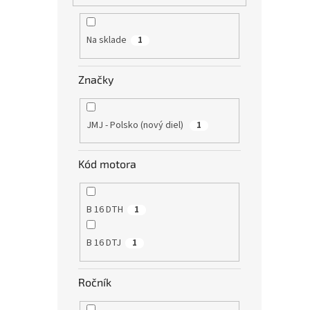
Na sklade
1
Značky
JMJ - Polsko (nový diel)
1
Kód motora
B 16 DTH
1
B 16 DTJ
1
Ročník