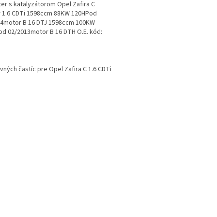
lter s katalyzátorom Opel Zafira C
 1.6 CDTi 1598ccm 88KW 120HPod
14motor B 16 DTJ 1598ccm 100KW
d 02/2013motor B 16 DTH O.E. kód:
42, 55489758,...
O
v
evných častíc pre Opel Zafira C 1.6 CDTi
l
á
d
a
c
i
e
p
r
v
k
y
v
ý
p
i