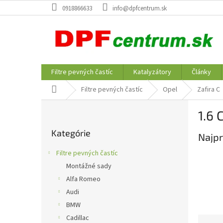
Prejsť
0918866633
info@dpfcentrum.sk
na
obsah
Filtre pevných častíc
Katalyzátory
Články
Domov
Filtre pevných častíc
Opel
Zafira C
B
1.6 
o
Preskočiť
č
Kategórie
kategórie
Najpr
n
ý
Filtre pevných častíc
p
Montážné sady
a
Alfa Romeo
n
e
Audi
l
BMW
Cadillac
R