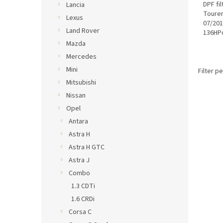
DPF fi
Lancia
Tourer
Lexus
07/20
Land Rover
136HPo
554850
Mazda
Mercedes
Mini
Filter p
Mitsubishi
Nissan
Opel
Antara
Astra H
Astra H GTC
Astra J
Combo
1.3 CDTi
1.6 CRDi
Corsa C