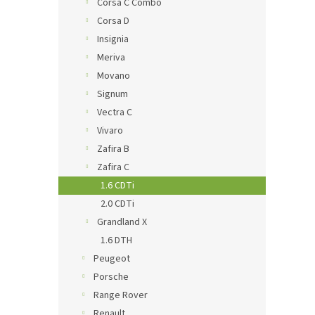
Corsa C Combo
Corsa D
Insignia
Meriva
Movano
Signum
Vectra C
Vivaro
Zafira B
Zafira C
1.6 CDTi
2.0 CDTi
Grandland X
1.6 DTH
Peugeot
Porsche
Range Rover
Renault