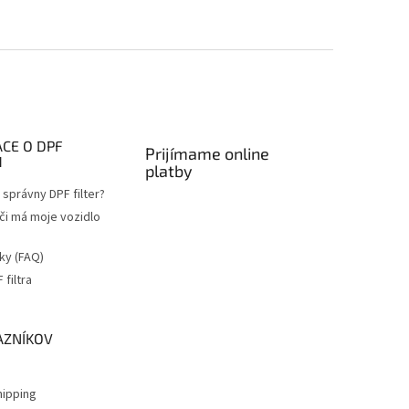
CE O DPF
Prijímame online
H
platby
správny DPF filter?
 či má moje vozidlo
ky (FAQ)
filtra
a
AZNÍKOV
ipping