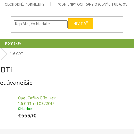
OBCHODNÉ PODMIENKY
PODMIENKY OCHRANY OSOBNÝCH ÚDAJOV
HĽADAŤ
Kontakty
1.6 CDTi
CDTi
edávanejšie
Opel Zafira C Tourer
1.6 CDTi od 02/2013
Skladom
€665,70