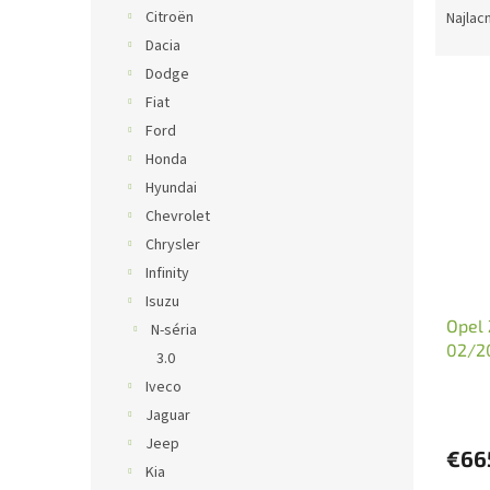
a
Citroën
Najlac
d
Dacia
e
Dodge
V
n
Fiat
ý
i
Ford
p
e
i
p
Honda
s
r
Hyundai
p
o
Chevrolet
r
d
Chrysler
o
u
Infinity
d
k
Isuzu
u
t
Opel 
k
o
N-séria
02/2
t
v
3.0
o
Iveco
v
Jaguar
Jeep
€66
Kia