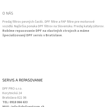
a
á
c
p
i
ä
O NÁS
e
t
p
Predaj filtrov pevných častíc. DPF filtre a FAP filtre pre motorové
i
r
vozidlá. Najširšia ponuka DPF filtrov na Slovensku. Predaj katalyzátorov.
v
e
Robíme repasovanie DPF na vlastných strojoch a máme
k
špecializovaný DPF servis v Bratislave
.
y
v
ý
p
i
s
u
SERVIS A REPASOVANIE
DPF PRO s.r.o.
Korytnická 24
Bratislava
821 06
TEL: 0918 866 633
MAIL: info@dpfcentrum.sk