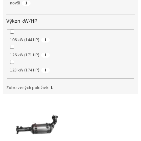
novší
1
Výkon kW/HP
106 kW (144 HP)
1
126 kW (171 HP)
1
128 kW (174 HP)
1
Zobrazených položiek:
1
V
ý
p
i
s
p