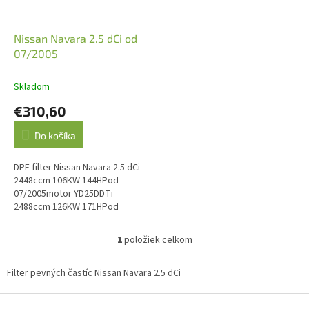
r
o
d
Nissan Navara 2.5 dCi od
u
07/2005
k
t
Skladom
o
€310,60
v
Do košíka
DPF filter Nissan Navara 2.5 dCi
2448ccm 106KW 144HPod
07/2005motor YD25DDTi
2488ccm 126KW 171HPod
10/2006motor YD25DDTi
2488ccm 128KW 174HPod
1
položiek celkom
O
12/2005motor YD25DDTi O.E....
v
l
Filter pevných častíc Nissan Navara 2.5 dCi
á
d
Z