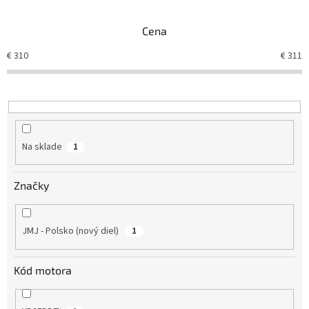
e
n
Cena
i
e
€
310
€
311
p
r
o
d
u
k
Na sklade
1
t
o
v
Značky
JMJ - Polsko (nový diel)
1
Kód motora