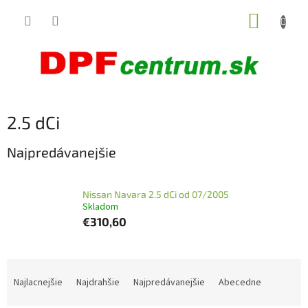
Prejsť
NÁKUP
na
obsah
KOŠÍK
2.5 dCi
Najpredávanejšie
Nissan Navara 2.5 dCi od 07/2005
Skladom
€310,60
R
a
Najlacnejšie
Najdrahšie
Najpredávanejšie
Abecedne
d