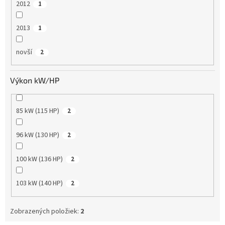
2012
1
2013
1
novší
2
Výkon kW/HP
85 kW (115 HP)
2
96 kW (130 HP)
2
100 kW (136 HP)
2
103 kW (140 HP)
2
Zobrazených položiek:
2