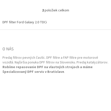
05/2006motor AZWA 1997ccm
05/2006motor AZWA 1997ccm
100KW 136HPod 05/2006motor
100KW 136HPod 05/2006motor
2
položiek celkom
O
AZWC, UKWA 1997ccm...
AZWC, UKWA 1997ccm...
v
l
DPF filter Ford Galaxy 2.0 TDCi
á
d
Z
a
á
c
p
i
ä
O NÁS
e
t
p
Predaj filtrov pevných častíc. DPF filtre a FAP filtre pre motorové
i
r
vozidlá. Najširšia ponuka DPF filtrov na Slovensku. Predaj katalyzátorov.
v
e
Robíme repasovanie DPF na vlastných strojoch a máme
k
špecializovaný DPF servis v Bratislave
.
y
v
ý
p
i
s
u