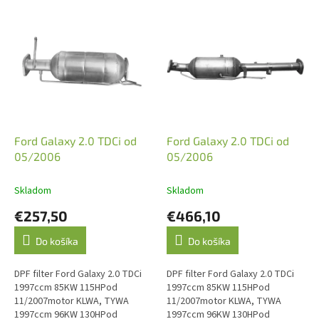
V
ý
p
i
s
p
r
o
d
Ford Galaxy 2.0 TDCi od
Ford Galaxy 2.0 TDCi od
u
05/2006
05/2006
k
t
Skladom
Skladom
o
€257,50
€466,10
v
Do košíka
Do košíka
DPF filter Ford Galaxy 2.0 TDCi
DPF filter Ford Galaxy 2.0 TDCi
1997ccm 85KW 115HPod
1997ccm 85KW 115HPod
11/2007motor KLWA, TYWA
11/2007motor KLWA, TYWA
1997ccm 96KW 130HPod
1997ccm 96KW 130HPod