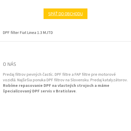
SPÄŤ DO OBCHODU
DPF filter Fiat Linea 1.3 MJTD
Z
á
p
ä
O NÁS
t
Predaj filtrov pevných častíc. DPF filtre a FAP filtre pre motorové
i
vozidlá. Najširšia ponuka DPF filtrov na Slovensku. Predaj katalyzátorov.
e
Robíme repasovanie DPF na vlastných strojoch a máme
špecializovaný DPF servis v Bratislave
.