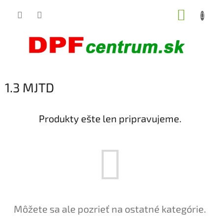
Prejsť
NÁKUP
na
obsah
KOŠÍK
1.3 MJTD
Produkty ešte len pripravujeme.
Môžete sa ale pozrieť na ostatné kategórie.