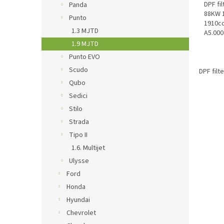
DPF fi
Panda
88KW 
Punto
1910c
1.3 MJTD
A5.000
O.E. kó
1.9 MJTD
Punto EVO
Scudo
DPF filt
Qubo
Sedici
Stilo
Strada
Tipo II
1.6. Multijet
Ulysse
Ford
Honda
Hyundai
Chevrolet