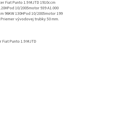
lter Fiat Punto 1.9 MJTD 1910ccm
120HPod 10/2005motor 939 A1.000
cm 96KW 130HPod 10/2005motor 199
 Priemer vývodovej trubky 50 mm.
d: 51771692,...
O
v
er Fiat Punto 1.9 MJTD
l
á
d
a
c
i
e
p
r
v
k
y
v
ý
p
i