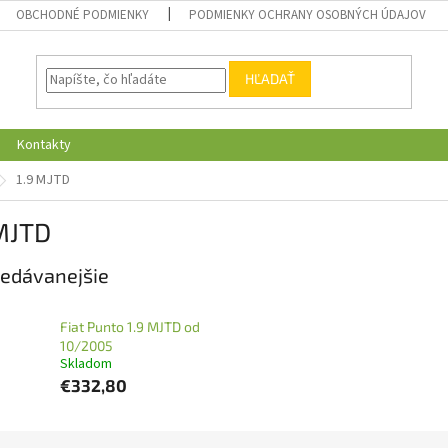
OBCHODNÉ PODMIENKY
PODMIENKY OCHRANY OSOBNÝCH ÚDAJOV
HĽADAŤ
Kontakty
1.9 MJTD
 MJTD
edávanejšie
Fiat Punto 1.9 MJTD od
10/2005
Skladom
€332,80