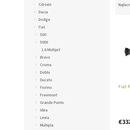
a
Citroën
Najlac
d
Dacia
e
Dodge
V
n
Fiat
ý
i
500
p
e
i
p
500X
s
r
1.6 Multijet
p
o
Bravo
r
d
Croma
o
u
Doblo
d
k
Ducato
u
t
Fiat 
k
o
Fiorino
t
v
Freemont
o
Grande Punto
v
Idea
Linea
€33
Multipla