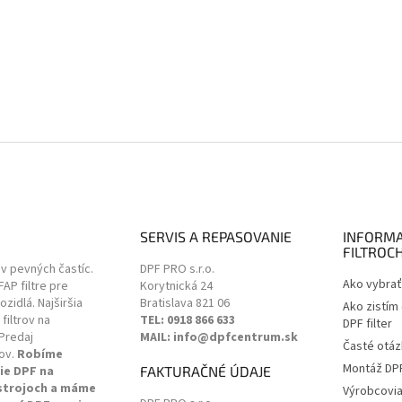
SERVIS A REPASOVANIE
INFORMA
FILTROC
ov pevných častíc.
DPF PRO s.r.o.
Ako vybrať 
 FAP filtre pre
Korytnická 24
zidlá. Najširšia
Bratislava
821 06
Ako zistím
filtrov na
TEL: 0918 866 633
DPF filter
Predaj
MAIL: info@dpfcentrum.sk
Časté otáz
ov.
Robíme
Montáž DPF 
ie DPF na
FAKTURAČNÉ ÚDAJE
 strojoch a máme
Výrobcovi