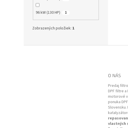
96 kW (130 HP)
1
Zobrazených položiek:
1
Z
á
p
ä
t
O NÁS
i
e
Predaj filtr
DPF filtre a
motorové vo
ponuka DPF 
Slovensku. 
katalyzátor
repasovan
vlastných