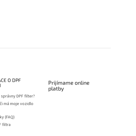
CE O DPF
Prijímame online
H
platby
správny DPF filter?
 či má moje vozidlo
ky (FAQ)
filtra
a