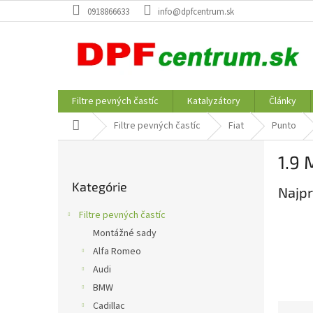
Prejsť
0918866633
info@dpfcentrum.sk
na
obsah
Filtre pevných častíc
Katalyzátory
Články
Domov
Filtre pevných častíc
Fiat
Punto
B
1.9
o
Preskočiť
č
Kategórie
kategórie
Najpr
n
ý
Filtre pevných častíc
p
Montážné sady
a
Alfa Romeo
n
e
Audi
l
BMW
Cadillac
R