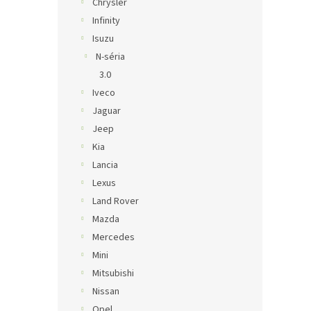
Chrysler
Infinity
Isuzu
N-séria
3.0
Iveco
Jaguar
Jeep
Kia
Lancia
Lexus
Land Rover
Mazda
Mercedes
Mini
Mitsubishi
Nissan
Opel