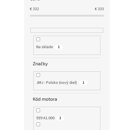
€
332
€
333
Na sklade
1
Značky
JMJ - Polsko (nový diel)
1
Kód motora
939 A1.000
1