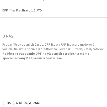
O
11/2008motor 955 A4.000...
v
l
DPF filter Fiat Bravo 1.6 JTD
á
d
Z
a
á
c
p
i
ä
O NÁS
e
t
p
Predaj filtrov pevných častíc. DPF filtre a FAP filtre pre motorové
i
r
vozidlá. Najširšia ponuka DPF filtrov na Slovensku. Predaj katalyzátorov.
v
e
Robíme repasovanie DPF na vlastných strojoch a máme
k
špecializovaný DPF servis v Bratislave
.
y
v
ý
p
i
s
u
SERVIS A REPASOVANIE