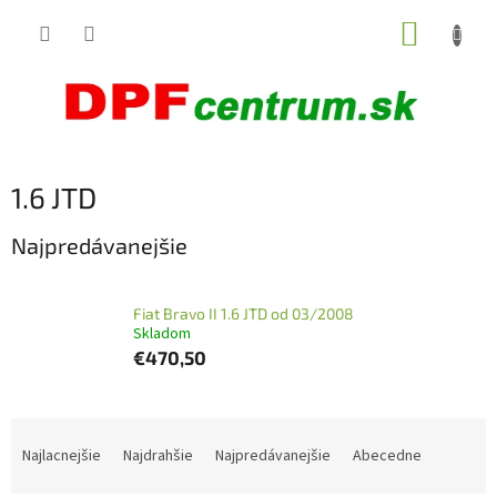
Prejsť
NÁKUP
na
obsah
KOŠÍK
1.6 JTD
Najpredávanejšie
Fiat Bravo II 1.6 JTD od 03/2008
Skladom
€470,50
R
a
Najlacnejšie
Najdrahšie
Najpredávanejšie
Abecedne
d