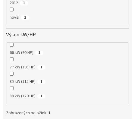
2012
1
novší
1
Výkon kW/HP
66 kW (90 HP)
1
77 kW (105 HP)
1
85 kW (115 HP)
1
88 kW (120 HP)
1
Zobrazených položiek:
1
V
ý