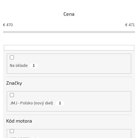
e
n
Cena
i
e
€
470
€
471
p
r
o
d
u
k
Na sklade
1
t
o
v
Značky
JMJ - Polsko (nový diel)
1
Kód motora