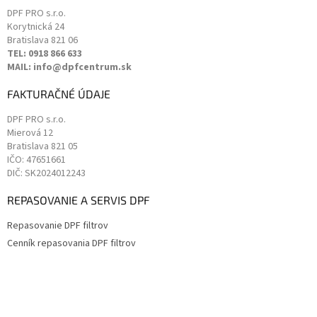
DPF PRO s.r.o.
Korytnická 24
Bratislava
821 06
TEL: 0918 866 633
MAIL: info@dpfcentrum.sk
FAKTURAČNÉ ÚDAJE
DPF PRO s.r.o.
Mierová 12
Bratislava
821 05
IČO: 47651661
DIČ: SK2024012243
REPASOVANIE A SERVIS DPF
Repasovanie DPF filtrov
Cenník repasovania DPF filtrov