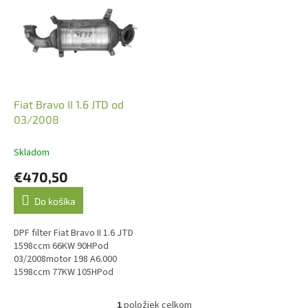
p
i
s
p
r
o
d
Fiat Bravo II 1.6 JTD od
u
03/2008
k
t
Skladom
o
€470,50
v
Do košíka
DPF filter Fiat Bravo II 1.6 JTD
1598ccm 66KW 90HPod
03/2008motor 198 A6.000
1598ccm 77KW 105HPod
03/2008motor 198 A3.000
1598ccm 85KW 115HPod
1
položiek celkom