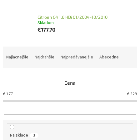
Citroen C4 1.6 HDi 01/2004-10/2010
Skladom
€177,70
R
a
Najlacnejšie
Najdrahšie
Najpredávanejšie
Abecedne
d
e
n
Cena
i
e
€
177
€
329
p
r
o
d
u
k
Na sklade
3
t