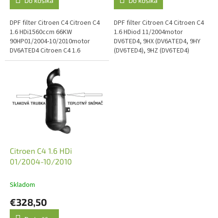
Do košíka
Do košíka
DPF filter Citroen C4 Citroen C4
DPF filter Citroen C4 Citroen C4
1.6 HDi1560ccm 66KW
1.6 HDiod 11/2004motor
90HP01/2004-10/2010motor
DV6TED4, 9HX (DV6ATED4, 9HY
DV6ATED4 Citroen C4 1.6
(DV6TED4), 9HZ (DV6TED4)
HDi1560ccm 80KW
Citroen C4 1,6 HDiod
109HP04/2005-10/2010motor
11/2009motor 9HP (DV6DTED),
DV6TED4 Nutné overenie...
9HR (DV6C)...
Citroen C4 1.6 HDi
01/2004-10/2010
Skladom
€328,50