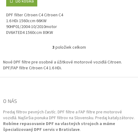
Do košíka
DPF filter Citroen C4 Citroen C4
1.6 HDi 1560ccm 66KW
90HP01/2004-10/2010motor
DV6ATED4 1560ccm 80KW
109HP04/2005-10/2010motor
DV6TED4 O.E. kód: 1731.EN,
3
položiek celkom
O
1731.EP, 1731.JT,...
v
l
Nové DPF filtre pre osobné a úžitkové motorové vozidlá Citroen.
á
DPF/FAP filtre Citroen C4 1.6 HDi.
d
a
Z
c
á
i
p
e
ä
O NÁS
p
t
r
Predaj filtrov pevných častíc. DPF filtre a FAP filtre pre motorové
i
v
vozidlá. Najširšia ponuka DPF filtrov na Slovensku. Predaj katalyzátorov.
k
e
Robíme repasovanie DPF na vlastných strojoch a máme
y
špecializovaný DPF servis v Bratislave
.
v
ý