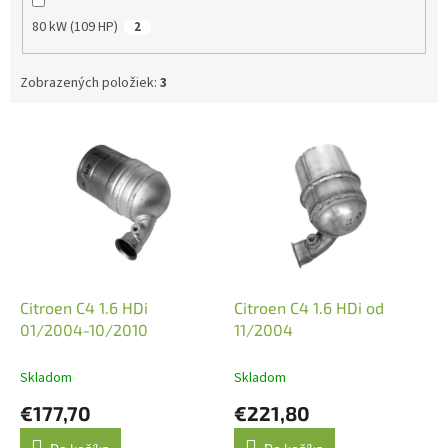
80 kW (109 HP)
2
Zobrazených položiek:
3
V
ý
p
i
s
p
r
o
d
Citroen C4 1.6 HDi
Citroen C4 1.6 HDi od
u
01/2004-10/2010
11/2004
k
t
Skladom
Skladom
o
€177,70
€221,80
v