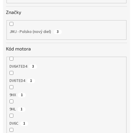
o
v
Značky
JMJ - Polsko (nový diel)
3
Kód motora
DV6ATED4
3
DV6TED4
1
9HX
1
9HL
1
DV6C
1