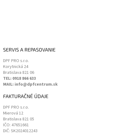
p
i
s
u
SERVIS A REPASOVANIE
DPF PRO s.r.o.
Korytnická 24
Bratislava
821 06
TEL: 0918 866 633
MAIL: info@dpfcentrum.sk
FAKTURAČNÉ ÚDAJE
DPF PRO s.r.o.
Mierová 12
Bratislava
821 05
IČO: 47651661
DIČ: SK2024012243