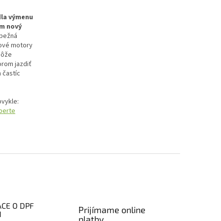
idla výmenu
am nový
 bežná
lové motory
môže
orom jazdiť
 častíc
bvykle:
berte
CE O DPF
Prijímame online
H
platby