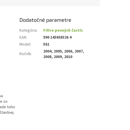
Dodatočné parametre
Kategória
:
Filtre pevných častíc
EAN
:
590 143658326 4
Model
:
E61
2004, 2005, 2006, 2007,
Ročník
:
2008, 2009, 2010
na
je zo
lade toho
štantnej