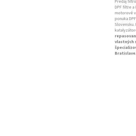
e
Predaj filtr
DPF filtre a
motorové vo
ponuka DPF 
Slovensku. 
katalyzátor
repasovan
vlastných
špecializo
Bratislave