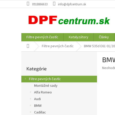
Prejsť
0918866633
info@dpfcentrum.sk
na
obsah
Filtre pevných častíc
Katalyzátory
Články
Domov
Filtre pevných častíc
BMW 535d E61 01/20
B
BMW
o
Preskočiť
č
Priemer
Neohod
Kategórie
kategórie
n
hodnote
ý
produkt
Filtre pevných častíc
p
je
Montážné sady
0,0
a
z
Alfa Romeo
n
5
e
Audi
hviezdič
l
BMW
Cadillac