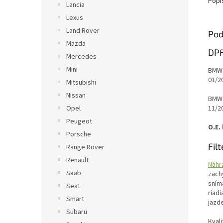
Popi
Lancia
Lexus
Land Rover
Pod
Mazda
DPF
Mercedes
Mini
BMW 
01/2
Mitsubishi
Nissan
BMW 
Opel
11/2
Peugeot
O.E.
Porsche
Fil
Range Rover
Renault
Náhr
Saab
zach
sním
Seat
riad
Smart
jazde
Subaru
Kval