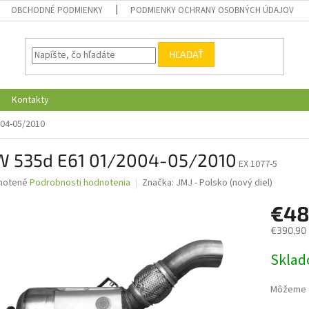
OBCHODNÉ PODMIENKY
PODMIENKY OCHRANY OSOBNÝCH ÚDAJOV
HĽADAŤ
Kontakty
04-05/2010
 535d E61 01/2004-05/2010
EX 1077-5
né
notené
Podrobnosti hodnotenia
Značka:
JMJ - Polsko (nový diel)
nie
€48
u
€390,90
Jednotk
Skla
cena:
iek.
Môžeme d