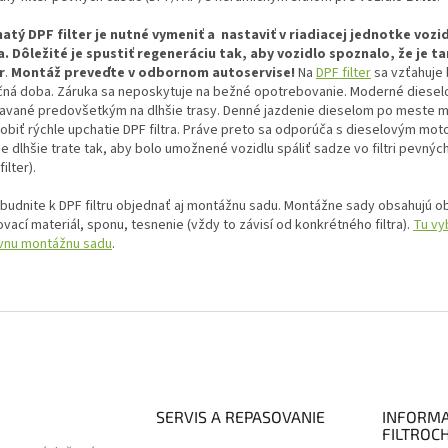
atý DPF filter je nutné vymeniť a nastaviť v riadiacej jednotke voz
a.
Dôležité je spustiť regeneráciu tak, aby vozidlo spoznalo, že je t
r
.
Montáž preveďte v odbornom autoservise!
Na
DPF filter
sa vzťahuje
čná doba. Záruka sa neposkytuje na bežné opotrebovanie. Moderné diese
tavané predovšetkým na dlhšie trasy. Denné jazdenie dieselom po meste 
obiť rýchle upchatie DPF filtra. Práve preto sa odporúča s dieselovým mot
e dlhšie trate tak, aby bolo umožnené vozidlu spáliť sadze vo filtri pevných
filter).
budnite k DPF filtru objednať aj montážnu sadu. Montážne sady obsahujú o
vací materiál, sponu, tesnenie (vždy to závisí od konkrétného filtra).
Tu vy
vnu montážnu sadu
.
SERVIS A REPASOVANIE
INFORMA
FILTROC