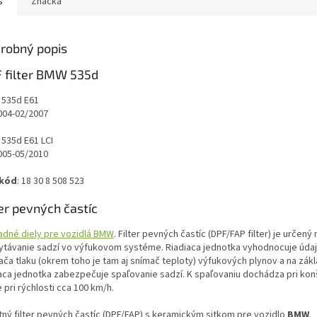
s
Značka
robný popis
 filter BMW 535d
535d E61
004-02/2007
535d E61 LCI
005-05/2010
 kód
: 18 30 8 508 523
ter pevných častíc
adné diely pre vozidlá BMW
. Filter pevných častíc (DPF/FAP filter) je určený 
ytávanie sadzí vo výfukovom systéme. Riadiaca jednotka vyhodnocuje úda
ača tlaku (okrem toho je tam aj snímač teploty) výfukových plynov a na zák
iaca jednotka zabezpečuje spaľovanie sadzí. K spaľovaniu dochádza pri kon
 pri rýchlosti cca 100 km/h.
itný filter pevných častíc (DPF/FAP) s keramickým sitkom pre vozidlo
BMW
.