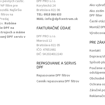
ov pevných častíc.
DPF PRO s.r.o.
Ako vybrať 
 FAP filtre pre
Korytnická 24
zidlá. Najširšia
Bratislava
821 06
Ako zistím
filtrov na
TEL: 0918 866 633
DPF filter
Predaj
MAIL: info@dpfcentrum.sk
Časté otáz
ov.
Robíme
Montáž DPF 
ie DPF na
FAKTURAČNÉ ÚDAJE
 strojoch a máme
Výrobcovi
DPF PRO s.r.o.
vaný DPF servis v
Mierová 12
.
PRE ZÁK
Bratislava
821 05
IČO: 47651661
Kontakt
DIČ: SK2024012243
Doprava/sh
Spôsob pl
REPASOVANIE A SERVIS
DPF
Poučenie o
odstúpenie
Repasovanie DPF filtrov
Obchodné 
Cenník repasovania DPF filtrov
Ochrana o
Záručné p
Reklamačný