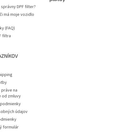
správny DPF filter?
 či má moje vozidlo
ky (FAQ)
filtra
a
AZNÍKOV
ipping
atby
 práve na
 od zmluvy
podmienky
sobných údajov
odmienky
 formulár