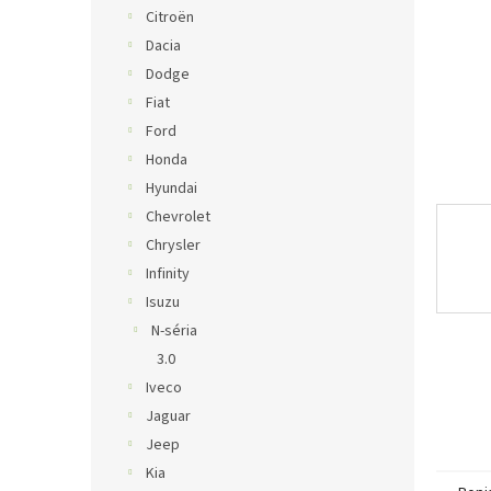
Citroën
Dacia
Dodge
Fiat
Ford
Honda
Hyundai
Chevrolet
Chrysler
Infinity
Isuzu
N-séria
3.0
Iveco
Jaguar
Jeep
Kia