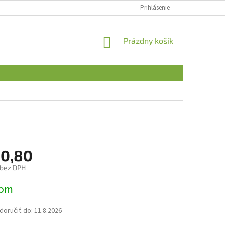
Prihlásenie
NÁKUPNÝ
Prázdny košík
KOŠÍK
0,80
 bez DPH
ová
dom
oručiť do:
11.8.2026