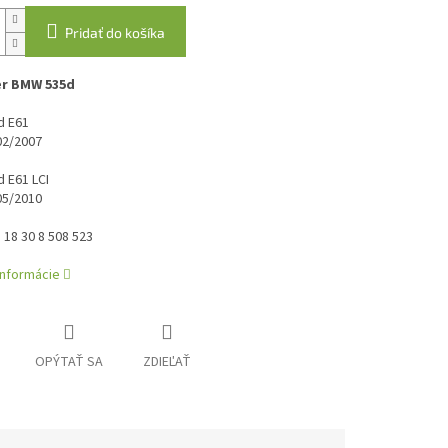
Pridať do košíka
er BMW 535d
d E61
02/2007
 E61 LCI
05/2010
: 18 30 8 508 523
informácie
OPÝTAŤ SA
ZDIEĽAŤ