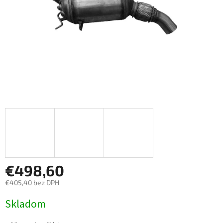
€498,60
€405,40 bez DPH
Jednotková
Skladom
cena: