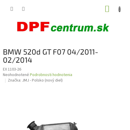
Prejsť
NÁKUP
na
obsah
KOŠÍK
BMW 520d GT F07 04/2011-
02/2014
EX 1103-26
Priemerné
Neohodnotené
Podrobnosti hodnotenia
hodnotenie
Značka:
JMJ - Polsko (nový diel)
produktu
je
0,0
z
5
hviezdičiek.