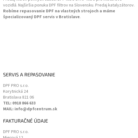
i
vozidlá. Najširšia ponuka DPF filtrov na Slovensku. Predaj katalyzátorov.
e
Robíme repasovanie DPF na vlastných strojoch a máme
špecializovaný DPF servis v Bratislave
.
SERVIS A REPASOVANIE
DPF PRO s.r.o.
Korytnická 24
Bratislava
821 06
TEL: 0918 866 633
MAIL: info@dpfcentrum.sk
FAKTURAČNÉ ÚDAJE
DPF PRO s.r.o.
Mierová 12