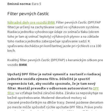
Emisná norma:
Euro 5
Filter pevných častíc
Náhradné diely pre vozidlá BMW
. Filter pevných častíc (DPF/FAP
filter) je určený na zachytávanie sadzí vo výfukovom systéme.
Riadiaca jednotka vyhodnocuje údaje zo snímača tlaku (okrem
toho je tam aj snímač teploty) výfukových plynov a na základe
toho riadiaca jednotka zabezpečuje spaľovanie sadzí. K
spaľovaniu dochádza pri konštantnej jazde pri rýchlosti cca 100
km/h.
Kvalitný filter pevných častíc (DPF/FAP) s keramickým sitkom pre
vozidlo
BMW
.
Upchatý DPF filter je nutné vymeniť a nastaviť v riadiacej
jednotke vozidla výmenu filtra.
Dôležité je spustiť
regeneráciu tak, aby vozidlo spoznalo, že je tam nový
filter
.
Montáž preveďte v odbornom autoservise!
Na
DPF
filter
sa vzťahuje bežná záručná doba. Záruka sa neposkytuje na
bežné opotrebovanie. Moderné dieselové motory sú
stavané predovšetkým na dlhšie trasy. Denné jazdenie dieselom
po meste môže spôsobiť rýchle upchatie DPF filtra. Práve preto