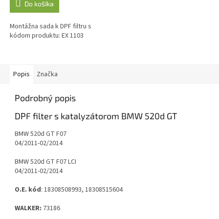
Do košíka
Montážna sada k DPF filtru s
kódom produktu: EX 1103
Popis
Značka
Podrobný popis
DPF filter s katalyzátorom BMW 520d GT
BMW 520d GT F07
04/2011-02/2014
BMW 520d GT F07 LCI
04/2011-02/2014
O.E. kód
: 18308508993, 18308515604
WALKER:
73186