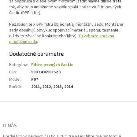
sa odporúča s dieselovým motorom jazdiť hlavne dlhšie trate
tak, aby bolo umožnené vozidlu spáliť sadze vo filtri pevných
častíc (DPF filter).
Nezabudnite k DPF filtru objednať aj montážnu sadu. Montážne
sady obsahujú obvykle: spojovací materiál, sponu, tesnenie
(vždy to závisí od konkrétného filtra).
Tu vyberte správnu
montážnu sadu
.
Dodatočné parametre
Kategória
:
Filtre pevných častíc
EAN
:
590 143658352 3
Model
:
F07
Ročník
:
2011, 2012, 2013, 2014
Z
á
p
ä
O NÁS
t
Predaj filtrov pevných častíc. DPF filtre a FAP filtre pre motorové