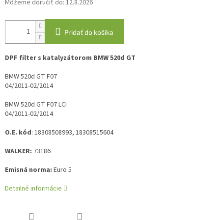
Môžeme doručiť do:
12.8.2026
Pridať do košíka
DPF filter s katalyzátorom BMW 520d GT
BMW 520d GT F07
04/2011-02/2014
BMW 520d GT F07 LCI
04/2011-02/2014
O.E. kód
: 18308508993, 18308515604
WALKER:
73186
Emisná norma:
Euro 5
Detailné informácie