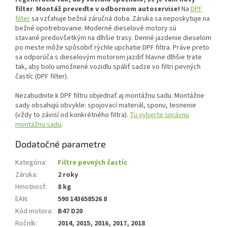
filter
.
Montáž preveďte v odbornom autoservise!
Na
DPF
filter
sa vzťahuje bežná záručná doba. Záruka sa neposkytuje na
bežné opotrebovanie. Moderné dieselové motory sú
stavané predovšetkým na dlhšie trasy. Denné jazdenie dieselom
po meste môže spôsobiť rýchle upchatie DPF filtra. Práve preto
sa odporúča s dieselovým motorom jazdiť hlavne dlhšie trate
tak, aby bolo umožnené vozidlu spáliť sadze vo filtri pevných
častíc (DPF filter).
Nezabudnite k DPF filtru objednať aj montážnu sadu. Montážne
sady obsahujú obvykle: spojovací materiál, sponu, tesnenie
(vždy to závisí od konkrétného filtra).
Tu vyberte správnu
montážnu sadu
.
Dodatočné parametre
Kategória
:
Filtre pevných častíc
Záruka
:
2 roky
Hmotnosť
:
8 kg
EAN
:
590 143658526 8
Kód motora
:
B47 D20
Ročník
:
2014, 2015, 2016, 2017, 2018