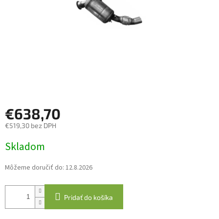
€638,70
€519,30 bez DPH
Jednotková
Skladom
cena:
Môžeme doručiť do:
12.8.2026
Pridať do košíka