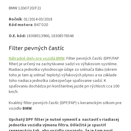
BMW 120d F20/F21
Ročník
: 01/2014-03/2018
Kód motora
: B47 D20
O.E. kód:
18308513960, 18308576546
Filter pevných častíc
Náhradné diely pre vozidlá BMW
. Filter pevných častíc (DPF/FAP
filter) je určený na zachytávanie sadzí vo výfukovom systéme.
Riadiaca jednotka vyhodnocuje údaje zo snímača tlaku (okrem
toho je tam aj snímač teploty) výfukových plynov a na základe
toho riadiaca jednotka zabezpečuje spaľovanie sadzí. K
spaľovaniu dochádza pri konštantnej jazde pri rýchlosti cca 100
km/h.
Kvalitný filter pevných častíc (DPF/FAP) s keramickým sitkom pre
vozidlo
BMW
.
Upchatý DPF filter je nutné vymeniť a nastaviť v riadiacej
jednotke vozidla výmenu filtra.
Dôležité je spustiť
regeneráciu tak, aby vozidlo spoznalo, že je tam nový