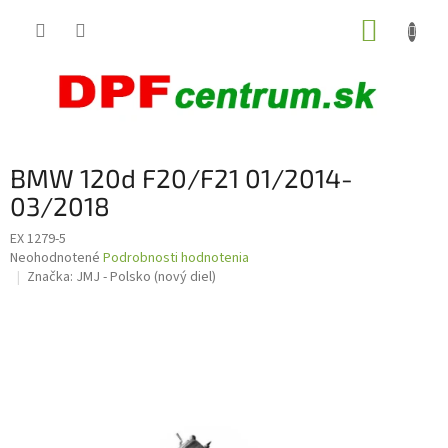
Prejsť
NÁKUP
na
obsah
KOŠÍK
BMW 120d F20/F21 01/2014-
03/2018
EX 1279-5
Priemerné
Neohodnotené
Podrobnosti hodnotenia
hodnotenie
Značka:
JMJ - Polsko (nový diel)
produktu
je
0,0
z
5
hviezdičiek.