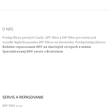
Z
á
p
ä
O NÁS
t
Predaj filtrov pevných častíc. DPF filtre a FAP filtre pre motorové
i
vozidlá. Najširšia ponuka DPF filtrov na Slovensku. Predaj katalyzátorov.
e
Robíme repasovanie DPF na vlastných strojoch a máme
špecializovaný DPF servis v Bratislave
.
SERVIS A REPASOVANIE
DPF PRO s.r.o.